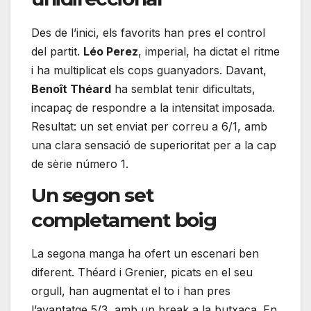
Des de l’inici, els favorits han pres el control
del partit.
Léo Perez
, imperial, ha dictat el ritme
i ha multiplicat els cops guanyadors. Davant,
Benoît Théard
ha semblat tenir dificultats,
incapaç de respondre a la intensitat imposada.
Resultat: un set enviat per correu a 6/1, amb
una clara sensació de superioritat per a la cap
de sèrie número 1.
Un segon set
completament boig
La segona manga ha ofert un escenari ben
diferent. Théard i Grenier, picats en el seu
orgull, han augmentat el to i han pres
l’avantatge 5/3, amb un break a la butxaca. En