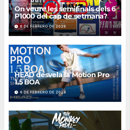
On veure les semifinals dels 6
P1000 del cap de setmana?
6 DE FEBRERO DE 2026
HEAD desvela la Motion Pro
1.5 BOA
6 DE FEBRERO DE 2026