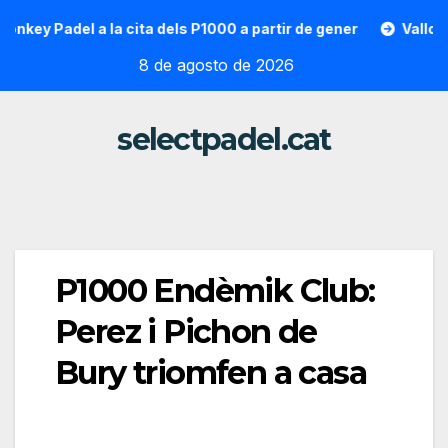
Saltar
 Padel a la cita dels P1000 a partir de gener
Vallon Hoarau
al
8 de agosto de 2026
contenido
selectpadel.cat
P1000 Endèmik Club:
Perez i Pichon de
Bury triomfen a casa