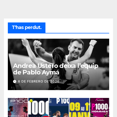
T'has perdut.
Andrea Ustero deixa l’equip
de Pablo Aymá
6 DE FEBRERO DE 2026