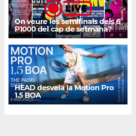
On veure les semifinals dels 6
P1000 del cap de setmana?
HEAD desvela la Motion Pro
1.5 BOA