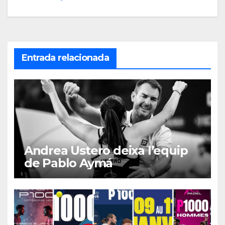
entradas
Entrada relacionada
Andrea Ustero deixa l’equip
de Pablo Aymá