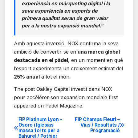
experiència en màrqueting digital i la
seva experiència en esports de
primera qualitat seran de gran valor
per a la nostra expansió mundial.”
Amb aquesta inversió, NOX confirma la seva
ambició de convertir-se en
una marca global
destacada en el pàdel
, en un moment en què
l’esport experimenta un creixement estimat del
25% anual
a tot el món.
The post Oakley Capital investit dans NOX
pour accélérer son expansion mondiale first
appeared on Padel Magazine.
FIP Platinum Lyon –
FIP Champs Fleuri –
Navegación
Osoro i Iglesias
Vius / Resultats /
massa forts per a
Programació
de
Bahurel / Pothier