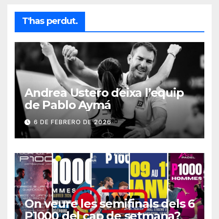
T'has perdut.
Andrea Ustero deixa l’equip
de Pablo Aymá
6 DE FEBRERO DE 2026
On veure les semifinals dels 6
P1000 del cap de setmana?