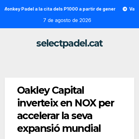
Saltar
ey Padel a la cita dels P1000 a partir de gener
Vallon Hoa
al
7 de agosto de 2026
contenido
selectpadel.cat
Oakley Capital
inverteix en NOX per
accelerar la seva
expansió mundial