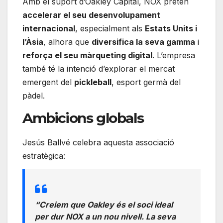
Amb el suport d’Oakley Capital, NOX pretén
accelerar el seu desenvolupament
internacional
, especialment als
Estats Units i
l’Àsia
, alhora que
diversifica la seva gamma
i
reforça el seu màrqueting digital
. L’empresa
també té la intenció d’explorar el mercat
emergent del
pickleball
, esport germà del
pàdel.
Ambicions globals
Jesús Ballvé celebra aquesta associació
estratègica:
“Creiem que Oakley és el soci ideal
per dur NOX a un nou nivell. La seva