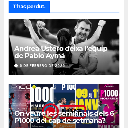
T'has perdut.
Andrea Ustero deixa l’equip
de Pablo Aymá
6 DE FEBRERO DE 2026
On veure les semifinals dels 6
P1000 del cap de setmana?