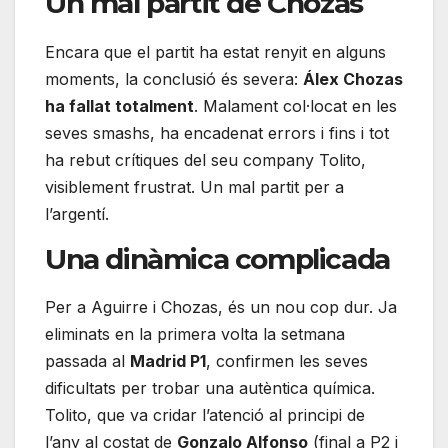
Un mal partit de Chozas
Encara que el partit ha estat renyit en alguns
moments, la conclusió és severa:
Álex Chozas
ha fallat totalment
. Malament col·locat en les
seves smashs, ha encadenat errors i fins i tot
ha rebut crítiques del seu company Tolito,
visiblement frustrat. Un mal partit per a
l’argentí.
Una dinàmica complicada
Per a Aguirre i Chozas, és un nou cop dur. Ja
eliminats en la primera volta la setmana
passada al
Madrid P1
, confirmen les seves
dificultats per trobar una autèntica química.
Tolito, que va cridar l’atenció al principi de
l’any al costat de
Gonzalo Alfonso
(final a P2 i