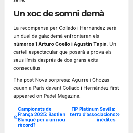
sèrie.
Un xoc de somni demà
La recompensa per Collado i Hernández serà
un duel de gala: demà enfrontaran els
números 1 Arturo Coello i Agustín Tapia
. Un
cartell espectacular que posarà a prova els
seus límits després de dos grans èxits
consecutius.
The post Nova sorpresa: Aguirre i Chozas
cauen a París davant Collado i Hernández first
appeared on Padel Magazine.
Campionats de
FIP Platinum Sevilla:
Navegación
França 2025: Bastien
terra d’associacions
Blanqué per a un nou
inèdites
de
rècord?