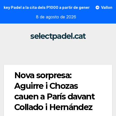
Saltar
adel a la cita dels P1000 a partir de gener
Vallon Hoarau 
al
8 de agosto de 2026
contenido
selectpadel.cat
Nova sorpresa:
Aguirre i Chozas
cauen a París davant
Collado i Hernández