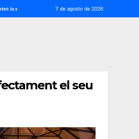
7 de agosto de 2026
esa reoliana que desafia la cap de sèrie 1
Andrea Ustero
rfectament el seu