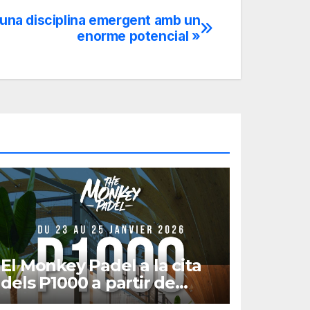
s una disciplina emergent amb un
enorme potencial »
El Monkey Padel a la cita
dels P1000 a partir de
gener