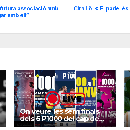
 futura associació amb
Cira Lô: « El padel é
gar amb ell”
On veure les semifinals
dels 6 P1000 del cap de
setmana?