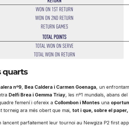
s quarts
alera nº9
,
Bea Caldera i Carmen Goenaga
, un enfrontam
ntra
Delfi Brea i Gemma Triay
, les nº1 mundials, abans del
 quadre femení i ofereix a
Collombon i Montes
una
oportuni
st torneig ara més obert que mai,
tot i que, sobre el paper
n lancent parfaitement leur tournoi au Newgiza P2 first a