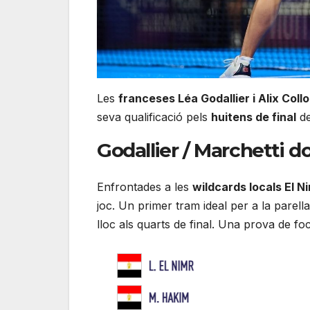
Les
franceses Léa Godallier i Alix Col
seva qualificació pels
huitens de final
de
Godallier / Marchetti 
Enfrontades a les
wildcards locals El N
joc. Un primer tram ideal per a la parell
lloc als quarts de final. Una prova de fo