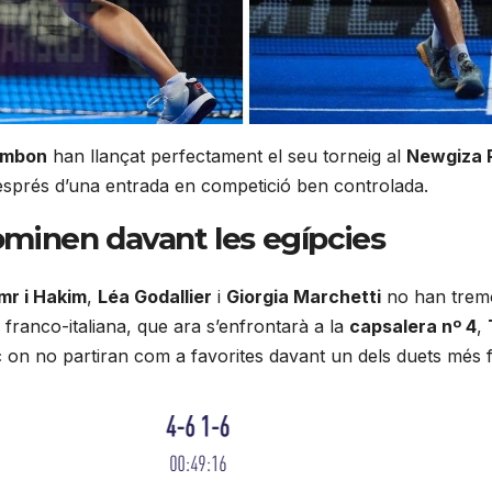
lombon
han llançat perfectament el seu torneig al
Newgiza P
sprés d’una entrada en competició ben controlada.
dominen davant les egípcies
imr i Hakim
,
Léa Godallier
i
Giorgia Marchetti
no han trem
a franco-italiana, que ara s’enfrontarà a la
capsalera nº 4
,
c on no partiran com a favorites davant un dels duets més fo