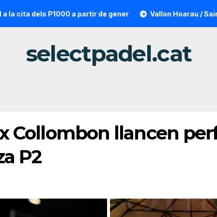
s P1000 a partir de gener
Vallon Hoarau / Saintot: la sorpr
selectpadel.cat
Alix Collombon llancen pe
za P2