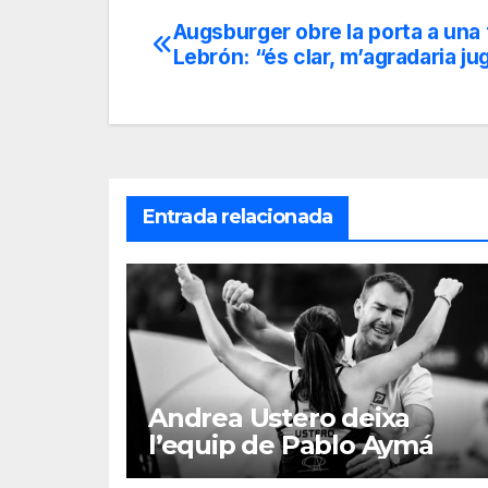
Augsburger obre la porta a una
Navegación
Lebrón: “és clar, m’agradaria ju
de
entradas
Entrada relacionada
Andrea Ustero deixa
l’equip de Pablo Aymá