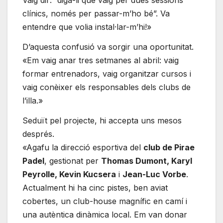
Vaig dir: “diga-li que vaig per dues sessions
clínics, només per passar-m’ho bé”. Va
entendre que volia instal·lar-m’hi!»
D’aquesta confusió va sorgir una oportunitat.
«Em vaig anar tres setmanes al abril: vaig
formar entrenadors, vaig organitzar cursos i
vaig conèixer els responsables dels clubs de
l’illa.»
Seduït pel projecte, hi accepta uns mesos
després.
«Agafu la direcció esportiva del
club de Pirae
Padel
, gestionat per
Thomas Dumont, Karyl
Peyrolle, Kevin Kucsera
i
Jean-Luc Vorbe
.
Actualment hi ha cinc pistes, ben aviat
cobertes, un club-house magnífic en camí i
una autèntica dinàmica local. Em van donar