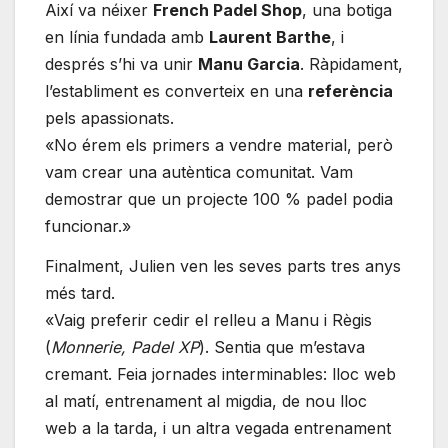
Així va néixer
French Padel Shop
, una botiga
en línia fundada amb
Laurent Barthe
, i
després s’hi va unir
Manu Garcia
. Ràpidament,
l’establiment es converteix en una
referència
pels apassionats.
«No érem els primers a vendre material, però
vam crear una autèntica comunitat. Vam
demostrar que un projecte 100 % padel podia
funcionar.»
Finalment, Julien ven les seves parts tres anys
més tard.
«Vaig preferir cedir el relleu a Manu i Règis
(
Monnerie, Padel XP
). Sentia que m’estava
cremant. Feia jornades interminables: lloc web
al matí, entrenament al migdia, de nou lloc
web a la tarda, i un altra vegada entrenament