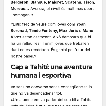
Bergeron, Blanqué, Maigret, Scatena, Tison,
Moreau…
Avui dia, el nivell és molt més obert
i homogeni.»
«Estic feliç de veure com joves com
Yoan
Boronad, Timéo Fonteny, Max Joris
o
Manu
Vives
estan destacant. Això demostra que hi
ha un relleu real. Tenim joves que treballen
dur i no es rendeixen. És genial pel futur del
nostre padel.»
Cap a Tahití: una aventura
humana i esportiva
Va ser una conversa sense conseqüències la
que ho va desencadenar tot.
«Un alumne em va parlar del seu fill a Tahití.