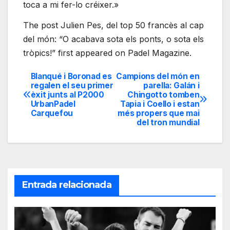
toca a mi fer-lo créixer.»
The post Julien Pes, del top 50 francès al cap
del món: “O acabava sota els ponts, o sota els
tròpics!” first appeared on Padel Magazine.
Blanqué i Boronad es
Campions del món en
Navegación
regalen el seu primer
parella: Galán i
èxit junts al P2000
Chingotto tomben
de
UrbanPadel
Tapia i Coello i estan
Carquefou
més propers que mai
entradas
del tron mundial
Entrada relacionada