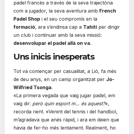
padel francès a través de la seva trajectòria
com a jugador, la seva aventura amb
French
Padel Shop
i el seu compromís en la
formació
, ara s’endinsa cap a
Tahití
per dirigir
un club i continuar amb la seva missió:
desenvolupar el padel allà on va.
Uns inicis inesperats
Tot va començar per casualitat, a Lió, fa més
de deu anys, en un camp organitzat per
Jo-
Wilfried Tsonga
.
«La primera vegada que vaig jugar padel, em
vaig dir:
però quin esport m… és aquest?
»,
recorda rient. «Venint del tennis i del handbol,
m’agradava que anés ràpid, i ara em deien que
havia de fer-ho més lentament. Realment, ho