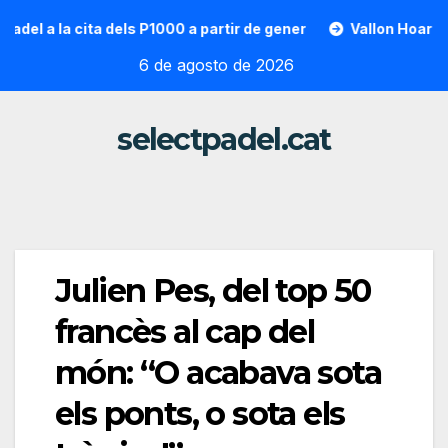
Saltar
 cita dels P1000 a partir de gener
Vallon Hoarau / Saintot
al
6 de agosto de 2026
contenido
selectpadel.cat
Julien Pes, del top 50
francès al cap del
món: “O acabava sota
els ponts, o sota els