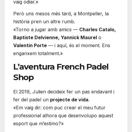
vaig odiar.»
Però uns mesos més tard, a Montpeller, la
història pren un altre rumb.
«Torno a jugar amb amics —
Charles Catalo,
Baptiste Delvienne, Yannick Maurel
o
Valentin Porte
— i aquí, és el moment. Ens
enganxem totalment.»
L’aventura French Padel
Shop
El 2019, Julien decideix fer un pas endavant i
fer del padel un
projecte de vida
.
«Em vaig dir: com puc crear el meu futur
professional alhora que desenvolupo aquest
esport que m’estimo?»