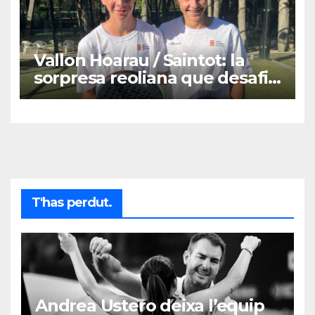
Vallon Hoarau / Saintot: la
sorpresa reoliana que desafia
la cap de sèrie 1
T'has perdut.
Andrea Ustero deixa l’equip