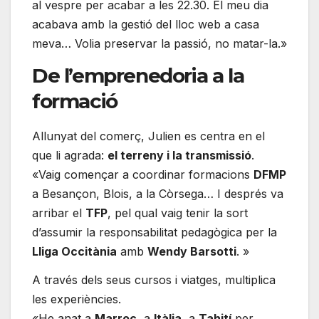
al vespre per acabar a les 22.30. El meu dia
acabava amb la gestió del lloc web a casa
meva… Volia preservar la passió, no matar-la.»
De l’emprenedoria a la
formació
Allunyat del comerç, Julien es centra en el
que li agrada:
el terreny i la transmissió
.
«Vaig començar a coordinar formacions
DFMP
a Besançon, Blois, a la Còrsega… I després va
arribar el
TFP
, pel qual vaig tenir la sort
d’assumir la responsabilitat pedagògica per la
Lliga Occitània
amb
Wendy Barsotti
. »
A través dels seus cursos i viatges, multiplica
les experiències.
«He anat a
Marroc
, a
Itàlia
, a
Tahití
per