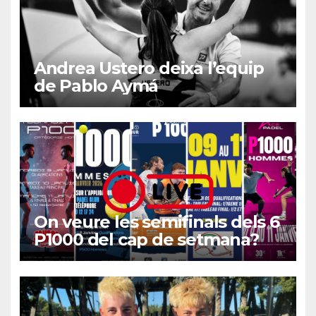
Andrea Ustero deixa l’equip
de Pablo Aymá
On veure les semifinals dels 6
P1000 del cap de setmana?