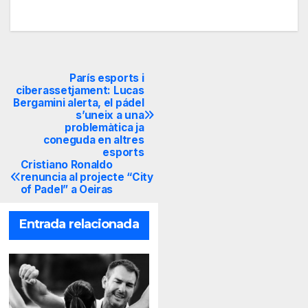
París esports i
Navegación
ciberassetjament: Lucas
Bergamini alerta, el pádel
de
s’uneix a una
problemàtica ja
entradas
coneguda en altres
esports
Cristiano Ronaldo
renuncia al projecte “City
of Padel” a Oeiras
Entrada relacionada