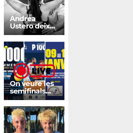
Andrea
Ustero deixa
l’equip de
Pablo Aymá
On veure les
semifinals
dels 6 P1000
del cap de
setmana?