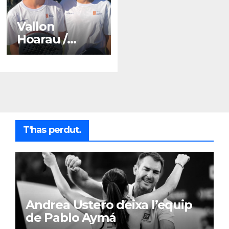
Vallon
Hoarau /
Saintot: la
sorpresa
reoliana que
desafia la cap
de sèrie 1
T'has perdut.
Andrea Ustero deixa l’equip
de Pablo Aymá