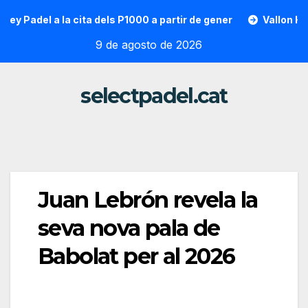
Saltar
el a la cita dels P1000 a partir de gener
Vallon Hoarau / S
al
9 de agosto de 2026
contenido
selectpadel.cat
Juan Lebrón revela la
seva nova pala de
Babolat per al 2026