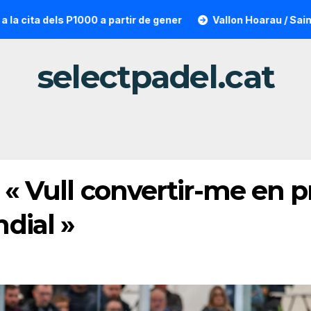
0 a partir de gener
Vallon Hoarau / Saintot: la sorpresa re
selectpadel.cat
: « Vull convertir-me en pr
dial »