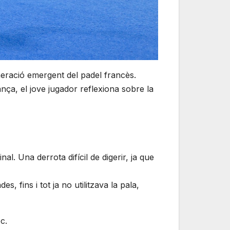
neració emergent del padel francès.
ança, el jove jugador reflexiona sobre la
l. Una derrota difícil de digerir, ja que
 fins i tot ja no utilitzava la pala,
c.