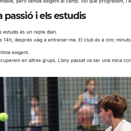
mable, però també exigent al camp. Vol que progresem, i é
 passió i els estudis
 estudis és un repte diari.
o les 14h, després vaig a entrenar-me. El club és a cinc minut
ritme exigent.
cuperem en altres grups. L’any passat va ser una mica comp