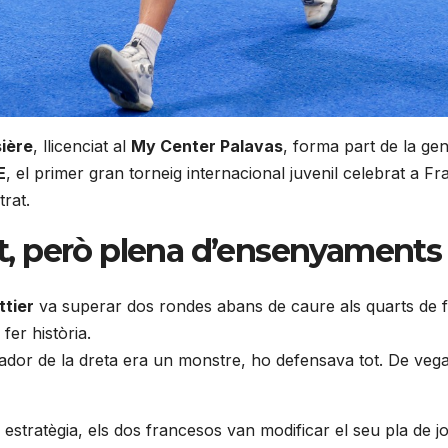
sière
, llicenciat al
My Center Palavas
, forma part de la ge
E
, el primer gran torneig internacional juvenil celebrat a Fr
trat.
nt, però plena d’ensenyaments
ttier
va superar dos rondes abans de caure als quarts de fina
fer història.
ador de la dreta era un monstre, ho defensava tot. De vegades,
estratègia, els dos francesos van modificar el seu pla de jo