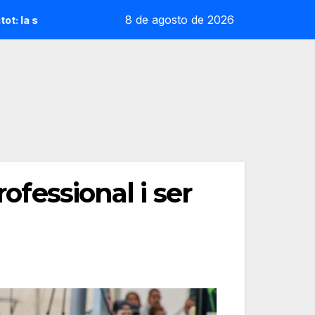
8 de agosto de 2026
oliana que desafia la cap de sèrie 1
Andrea Ustero deix
ofessional i ser