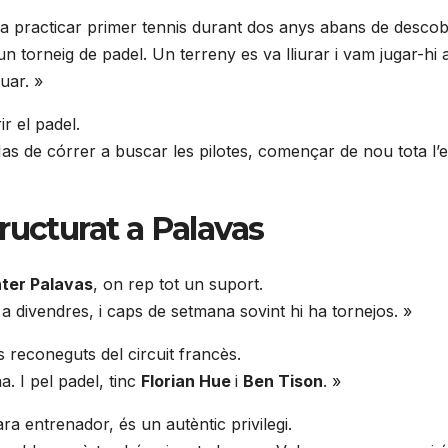
va practicar primer tennis durant dos anys abans de descobri
 un torneig de padel. Un terreny es va lliurar i vam jugar
uar. »
r el padel.
 Has de córrer a buscar les pilotes, començar de nou tota l’
ucturat a Palavas
ter Palavas
, on rep tot un suport.
 a divendres, i caps de setmana sovint hi ha tornejos. »
 reconeguts del circuit francès.
. I pel padel, tinc
Florian Hue
i
Ben Tison
. »
a entrenador, és un autèntic privilegi.