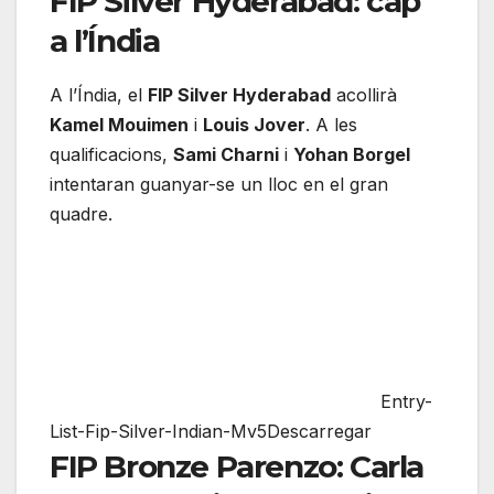
FIP Silver Hyderabad: cap
a l’Índia
A l’Índia, el
FIP Silver Hyderabad
acollirà
Kamel Mouimen
i
Louis Jover
. A les
qualificacions,
Sami Charni
i
Yohan Borgel
intentaran guanyar-se un lloc en el gran
quadre.
Entry-
List-Fip-Silver-Indian-Mv5Descarregar
FIP Bronze Parenzo: Carla