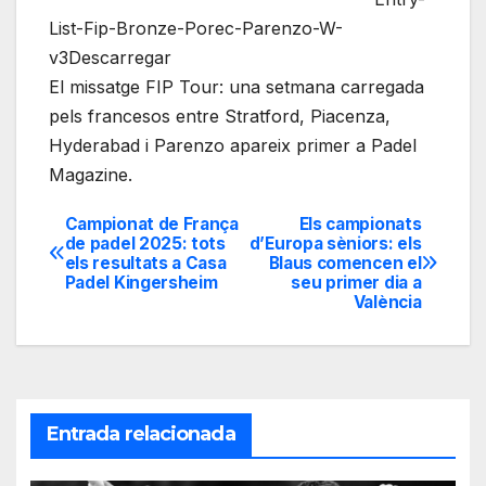
List-Fip-Bronze-Porec-Parenzo-W-
v3Descarregar
El missatge FIP Tour: una setmana carregada
pels francesos entre Stratford, Piacenza,
Hyderabad i Parenzo apareix primer a Padel
Magazine.
Campionat de França
Els campionats
Navegación
de padel 2025: tots
d’Europa sèniors: els
els resultats a Casa
Blaus comencen el
de
Padel Kingersheim
seu primer dia a
València
entradas
Entrada relacionada