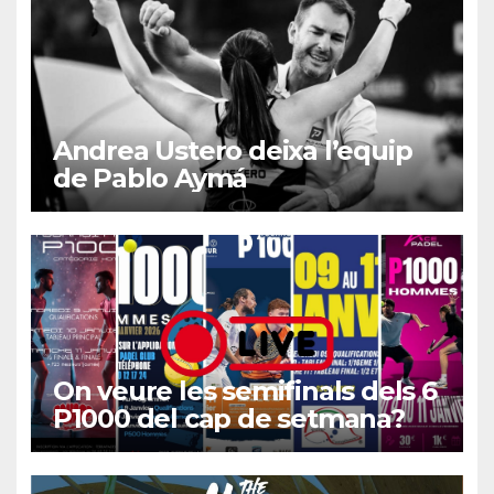
Andrea Ustero deixa l’equip
de Pablo Aymá
On veure les semifinals dels 6
P1000 del cap de setmana?