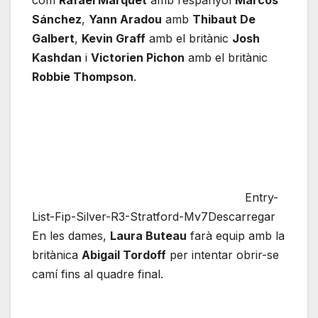
Sánchez
,
Yann Aradou
amb
Thibaut De
Galbert
,
Kevin Graff
amb el britànic
Josh
Kashdan
i
Victorien Pichon
amb el britànic
Robbie Thompson
.
Entry-
List-Fip-Silver-R3-Stratford-Mv7Descarregar
En les dames,
Laura Buteau
farà equip amb la
britànica
Abigail Tordoff
per intentar obrir-se
camí fins al quadre final.