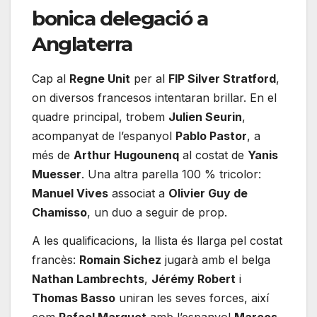
bonica delegació a
Anglaterra
Cap al
Regne Unit
per al
FIP Silver Stratford
,
on diversos francesos intentaran brillar. En el
quadre principal, trobem
Julien Seurin
,
acompanyat de l’espanyol
Pablo Pastor
, a
més de
Arthur Hugounenq
al costat de
Yanis
Muesser
. Una altra parella 100 % tricolor:
Manuel Vives
associat a
Olivier Guy de
Chamisso
, un duo a seguir de prop.
A les qualificacions, la llista és llarga pel costat
francès:
Romain Sichez
jugarà amb el belga
Nathan Lambrechts
,
Jérémy Robert
i
Thomas Basso
uniran les seves forces, així
com
Rafael Marquet
amb l’espanyol
Marcos