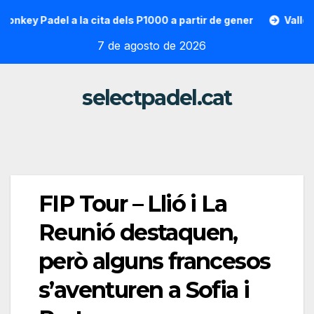
Saltar
 Padel a la cita dels P1000 a partir de gener
Vallon Hoara
al
7 de agosto de 2026
contenido
selectpadel.cat
FIP Tour – Llió i La
Reunió destaquen,
però alguns francesos
s’aventuren a Sofia i