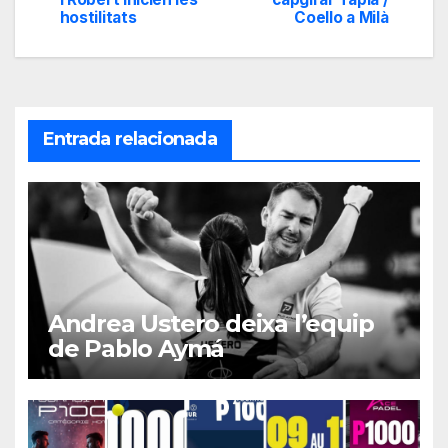
de
hostilitats
Coello a Milà
entradas
Entrada relacionada
Andrea Ustero deixa l’equip
de Pablo Aymá