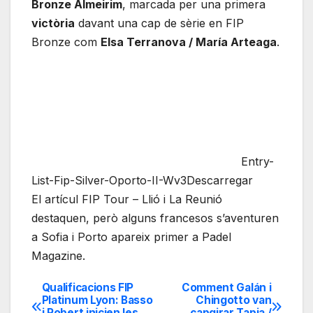
Bronze Almeirim
, marcada per una primera
victòria
davant una cap de sèrie en FIP
Bronze com
Elsa Terranova / María Arteaga
.
Entry-
List-Fip-Silver-Oporto-II-Wv3Descarregar
El artícul FIP Tour – Llió i La Reunió
destaquen, però alguns francesos s’aventuren
a Sofia i Porto apareix primer a Padel
Magazine.
Qualificacions FIP
Comment Galán i
Navegación
Platinum Lyon: Basso
Chingotto van
i Robert inicien les
capgirar Tapia /