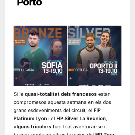
Porto
Si la
quasi-totalitat dels francesos
estan
compromesos aquesta setmana en els dos
grans esdeveniments del circuit, el
FIP
Platinum Lyon
i el
FIP Silver La Reunion
,
alguns tricolors
han triat aventurar-se i
buscar punts en altres tornejos del
FIP Tour
.