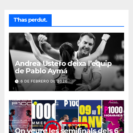
T'has perdut.
Andrea Ustero deixa l’equip
de Pablo Aymá
6 DE FEBRERO DE 2026
On veure les semifinals dels 6