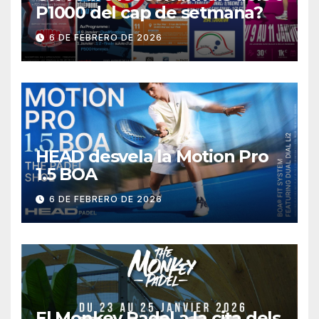
P1000 del cap de setmana?
6 DE FEBRERO DE 2026
HEAD desvela la Motion Pro
1.5 BOA
6 DE FEBRERO DE 2026
El Monkey Padel a la cita dels