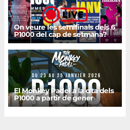
On veure les semifinals dels 6
P1000 del cap de setmana?
El Monkey Padel a la cita dels
P1000 a partir de gener