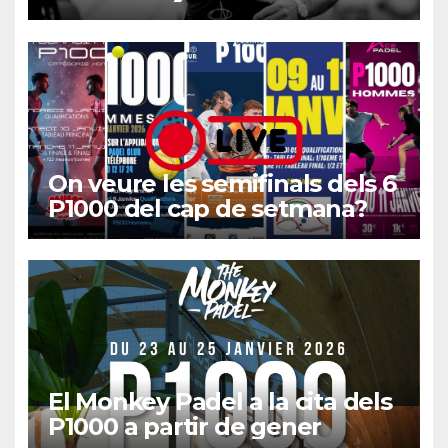
On veure les semifinals dels 6
P1000 del cap de setmana?
El Monkey Padel a la cita dels
P1000 a partir de gener