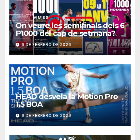
On veure les semifinals dels 6
P1000 del cap de setmana?
6 DE FEBRERO DE 2026
HEAD desvela la Motion Pro
1.5 BOA
6 DE FEBRERO DE 2026