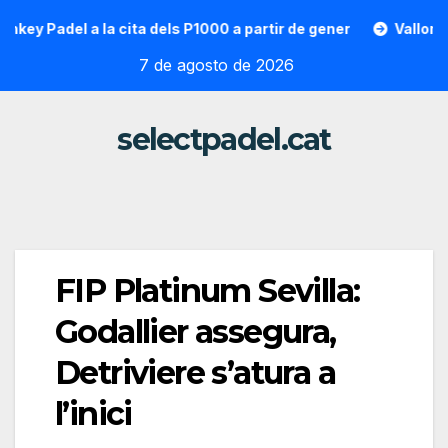
Saltar
Padel a la cita dels P1000 a partir de gener
Vallon Hoarau 
al
7 de agosto de 2026
contenido
selectpadel.cat
FIP Platinum Sevilla:
Godallier assegura,
Detriviere s’atura a
l’inici