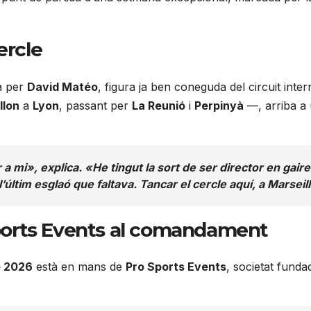
ercle
da per
David Matéo
, figura ja ben coneguda del circuit inte
llon
a
Lyon
, passant per
La Reunió
i
Perpinyà
—, arriba a
 mi», explica. «He tingut la sort de ser director en gair
 l’últim esglaó que faltava. Tancar el cercle aquí, a Marsei
Sports Events al comandament
e 2026
està en mans de
Pro Sports Events
, societat fund