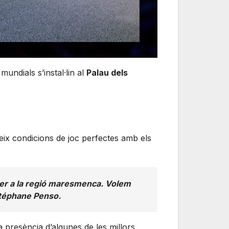
undials s’instal·lin al
Palau dels
ix condicions de joc perfectes amb els
i per a la regió maresmenca. Volem
Stéphane Penso.
a presència d’algunes de les millors