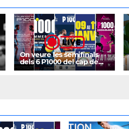
On veure les semifinals
dels 6 P1000 del cap de
setmana?