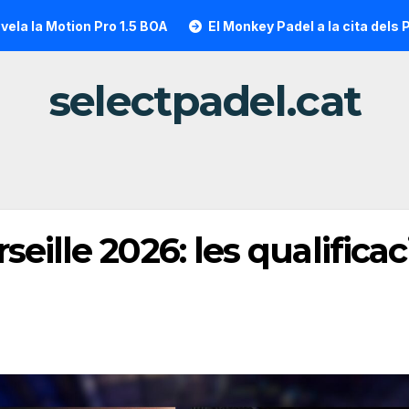
n Pro 1.5 BOA
El Monkey Padel a la cita dels P1000 a part
selectpadel.cat
eille 2026: les qualifica