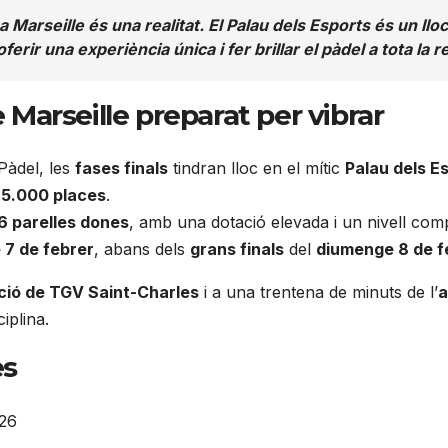
 Marseille és una realitat. El Palau dels Esports és un ll
rir una experiència única i fer brillar el pàdel a tota la r
 Marseille preparat per vibrar
Pàdel, les
fases finals
tindran lloc en el mític
Palau dels E
 5.000 places
.
6 parelles dones
, amb una dotació elevada i un nivell com
 7 de febrer
, abans dels
grans finals
del
diumenge 8 de f
ció de TGV Saint-Charles
i a una trentena de minuts de l’
a
ciplina.
es
026
6