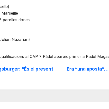
ille)
 Marseille
6 parelles dones
Julien Nazarian)
 qualificacions al CAP 7 Pàdel apareix primer a Padel Magaz
sburger: “És el present
Era “una aposta”… 