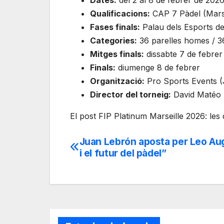
Qualificacions:
CAP 7 Pàdel (Marse
Fases finals:
Palau dels Esports de
Categories:
36 parelles homes / 3
Mitges finals:
dissabte 7 de febrer
Finals:
diumenge 8 de febrer
Organització:
Pro Sports Events (
Director del torneig:
David Matéo
El post FIP Platinum Marseille 2026: les
Juan Lebrón aposta per Leo Aug
Navegación
i el futur del pàdel”
de
entradas