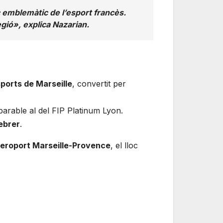
oc emblemàtic de l’esport francès.
egió», explica Nazarian.
sports de Marseille
, convertit per
parable al del FIP Platinum Lyon.
ebrer
.
eroport Marseille-Provence
, el lloc