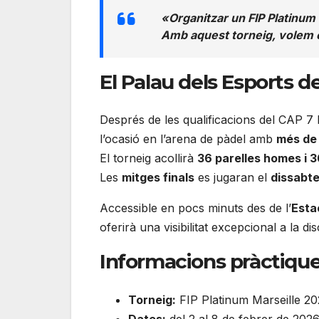
«Organitzar un FIP Platinum a
Amb aquest torneig, volem ofe
El Palau dels Esports de
Després de les qualificacions del CAP 7 
l’ocasió en l’arena de pàdel amb
més de
El torneig acollirà
36 parelles homes i 3
Les
mitges finals
es jugaran el
dissabte
Accessible en pocs minuts des de l’
Esta
oferirà una visibilitat excepcional a la dis
Informacions pràctiqu
Torneig:
FIP Platinum Marseille 2
Dates:
del 2 al 8 de febrer de 202