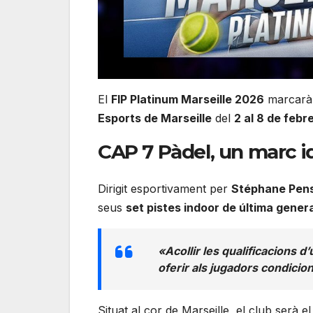
El
FIP Platinum Marseille 2026
marcarà u
Esports de Marseille
del
2 al 8 de febr
CAP 7 Pàdel, un marc id
Dirigit esportivament per
Stéphane Pen
seus
set pistes indoor de última gener
«Acollir les qualificacions d
oferir als jugadors condici
Situat al cor de Marseille, el club serà 