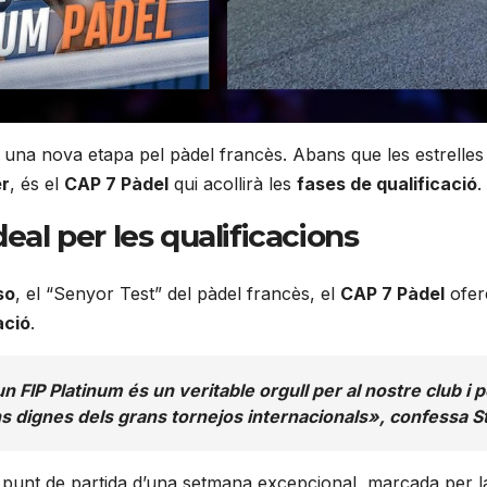
na nova etapa pel pàdel francès. Abans que les estrelles m
er
, és el
CAP 7 Pàdel
qui acollirà les
fases de qualificació
.
eal per les qualificacions
so
, el “Senyor Test” del pàdel francès, el
CAP 7 Pàdel
ofere
ació
.
’un FIP Platinum és un veritable orgull per al nostre club 
ons dignes dels grans tornejos internacionals», confessa 
el punt de partida d’una setmana excepcional, marcada per l