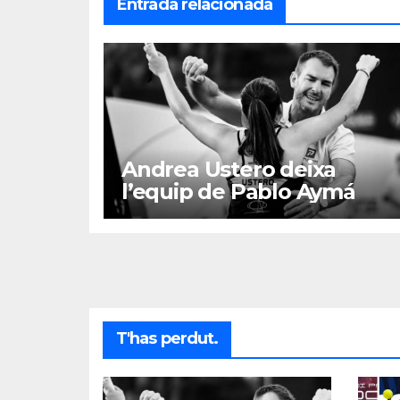
Entrada relacionada
Andrea Ustero deixa
l’equip de Pablo Aymá
T'has perdut.