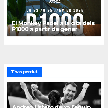
El Monkey Padel a la cita dels
P1000 a partir de gener
T'has perdut.
Andrea Ustero deixa l’equip