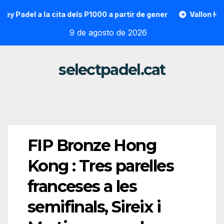
Saltar
el a la cita dels P1000 a partir de gener
Vallon Hoarau / 
al
9 de agosto de 2026
contenido
selectpadel.cat
FIP Bronze Hong
Kong : Tres parelles
franceses a les
semifinals, Sireix i