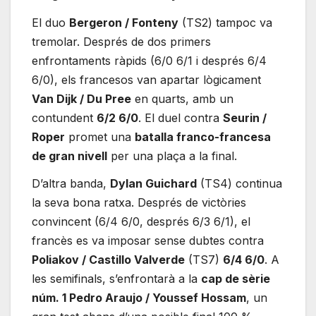
El duo
Bergeron / Fonteny
(TS2) tampoc va
tremolar. Després de dos primers
enfrontaments ràpids (6/0 6/1 i després 6/4
6/0), els francesos van apartar lògicament
Van Dijk / Du Pree
en quarts, amb un
contundent
6/2 6/0
. El duel contra
Seurin /
Roper
promet una
batalla franco-francesa
de gran nivell
per una plaça a la final.
D’altra banda,
Dylan Guichard
(TS4) continua
la seva bona ratxa. Després de victòries
convincent (6/4 6/0, després 6/3 6/1), el
francès es va imposar sense dubtes contra
Poliakov / Castillo Valverde
(TS7)
6/4 6/0
. A
les semifinals, s’enfrontarà a la
cap de sèrie
núm. 1 Pedro Araujo / Youssef Hossam
, un