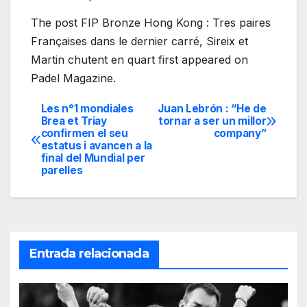
The post FIP Bronze Hong Kong : Tres paires
Françaises dans le dernier carré, Sireix et
Martin chutent en quart first appeared on
Padel Magazine.
Les n°1 mondiales
Juan Lebrón : “He de
Navegación
Brea et Triay
tornar a ser un millor
confirmen el seu
company”
de
estatus i avancen a la
final del Mundial per
entradas
parelles
Entrada relacionada