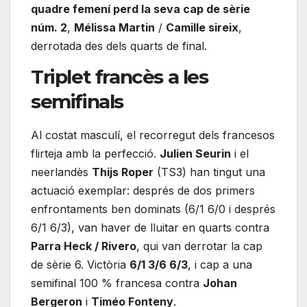
quadre femení perd la seva cap de sèrie
núm. 2
,
Mélissa Martin
/
Camille sireix
,
derrotada des dels quarts de final.
Triplet francès a les
semifinals
Al costat masculí, el recorregut dels francesos
flirteja amb la perfecció.
Julien Seurin
i el
neerlandès
Thijs Roper
(TS3) han tingut una
actuació exemplar: després de dos primers
enfrontaments ben dominats (6/1 6/0 i després
6/1 6/3), van haver de lluitar en quarts contra
Parra Heck / Rivero
, qui van derrotar la cap
de sèrie 6. Victòria
6/1 3/6 6/3
, i cap a una
semifinal 100 % francesa contra
Johan
Bergeron
i
Timéo Fonteny
.