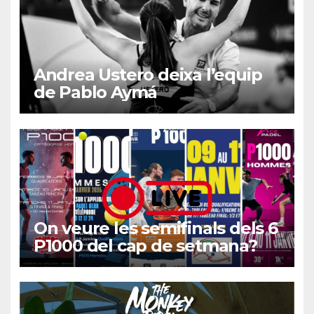
Andrea Ustero deixa l’equip
de Pablo Aymá
On veure les semifinals dels 6
P1000 del cap de setmana?