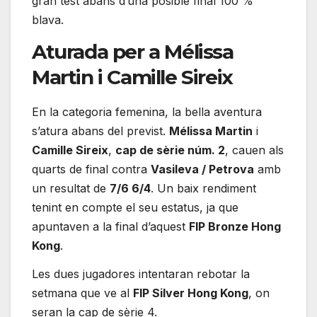
gran test abans d’una posible final 100 %
blava.
Aturada per a Mélissa
Martin i Camille Sireix
En la categoria femenina, la bella aventura
s’atura abans del previst.
Mélissa Martin
i
Camille Sireix
,
cap de sèrie núm. 2
, cauen als
quarts de final contra
Vasileva / Petrova
amb
un resultat de
7/6 6/4
. Un baix rendiment
tenint en compte el seu estatus, ja que
apuntaven a la final d’aquest
FIP Bronze Hong
Kong
.
Les dues jugadores intentaran rebotar la
setmana que ve al
FIP Silver Hong Kong
, on
seran la cap de sèrie 4.