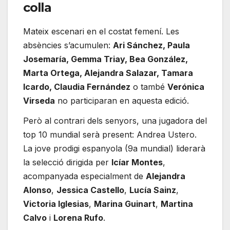
colla
Mateix escenari en el costat femení. Les
absències s’acumulen:
Ari Sánchez, Paula
Josemaría, Gemma Triay, Bea González,
Marta Ortega, Alejandra Salazar, Tamara
Icardo, Claudia Fernández
o també
Verónica
Virseda
no participaran en aquesta edició.
Però al contrari dels senyors, una jugadora del
top 10 mundial serà present: Andrea Ustero.
La jove prodigi espanyola (9a mundial) liderarà
la selecció dirigida per
Icíar Montes
,
acompanyada especialment de
Alejandra
Alonso
,
Jessica Castello
,
Lucía Sainz
,
Victoria Iglesias
,
Marina Guinart
,
Martina
Calvo
i
Lorena Rufo
.