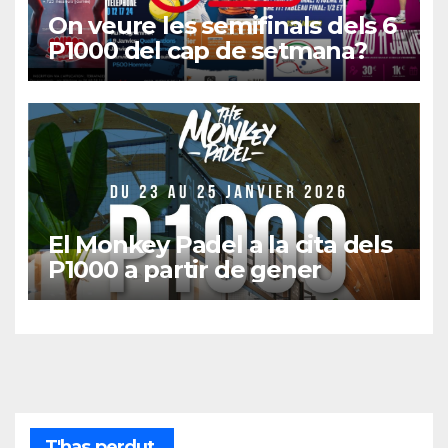
On veure les semifinals dels 6
P1000 del cap de setmana?
El Monkey Padel a la cita dels
P1000 a partir de gener
T'has perdut.