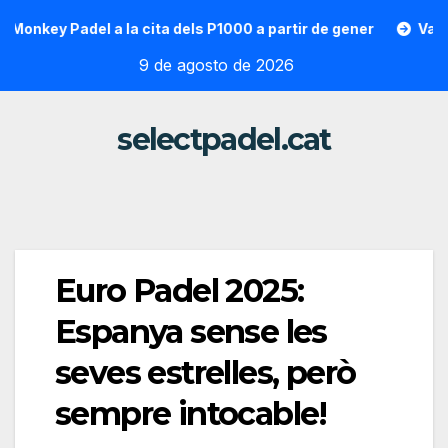
Saltar
ey Padel a la cita dels P1000 a partir de gener
Vallon Hoar
al
9 de agosto de 2026
contenido
selectpadel.cat
Euro Padel 2025:
Espanya sense les
seves estrelles, però
sempre intocable!