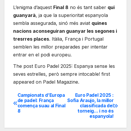
L’enigma d’aquest
Final 8
no és tant saber
qui
guanyarà
, ja que la superioritat espanyola
sembla assegurada, sinó més aviat
quines
nacions aconseguiran guanyar les segones i
tresrres places
. Itàlia, França i Portugal
semblen les millor preparades per intentar
entrar en el podi europeu.
The post Euro Padel 2025: Espanya sense les
seves estrelles, però sempre intocable! first
appeared on Padel Magazine.
Campionats d’Europa
Euro Padel 2025 :
Navegación
de padel: França
Sofia Araujo, la millor
comença suau al Final
classificada del
de
8
torneig… i no és
espanyola!
entradas