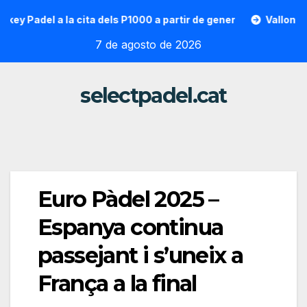
Saltar
adel a la cita dels P1000 a partir de gener
Vallon Hoarau /
al
7 de agosto de 2026
contenido
selectpadel.cat
Euro Pàdel 2025 –
Espanya continua
passejant i s’uneix a
França a la final