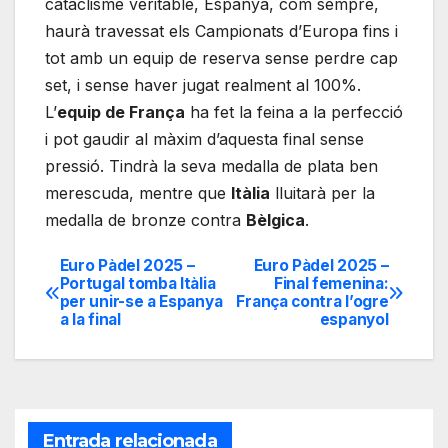
cataclisme veritable, Espanya, com sempre,
haurà travessat els Campionats d’Europa fins i
tot amb un equip de reserva sense perdre cap
set, i sense haver jugat realment al 100%.
L’
equip de França
ha fet la feina a la perfecció
i pot gaudir al màxim d’aquesta final sense
pressió. Tindrà la seva medalla de plata ben
merescuda, mentre que
Itàlia
lluitarà per la
medalla de bronze contra
Bèlgica
.
Euro Pàdel 2025 –
Euro Pàdel 2025 –
Navegación
Portugal tomba Itàlia
Final femenina:
per unir-se a Espanya
França contra l’ogre
de
a la final
espanyol
entradas
Entrada relacionada