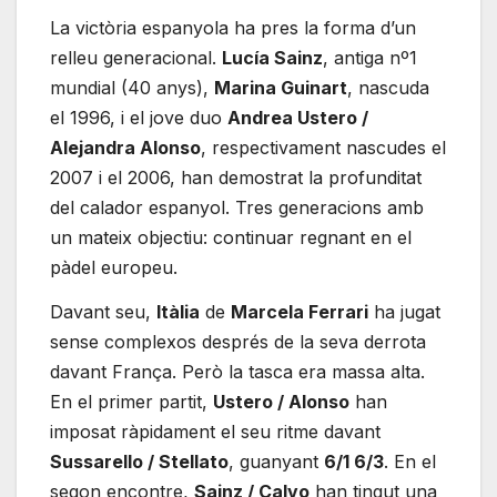
La victòria espanyola ha pres la forma d’un
relleu generacional.
Lucía Sainz
, antiga nº1
mundial (40 anys),
Marina Guinart
, nascuda
el 1996, i el jove duo
Andrea Ustero /
Alejandra Alonso
, respectivament nascudes el
2007 i el 2006, han demostrat la profunditat
del calador espanyol. Tres generacions amb
un mateix objectiu: continuar regnant en el
pàdel europeu.
Davant seu,
Itàlia
de
Marcela Ferrari
ha jugat
sense complexos després de la seva derrota
davant França. Però la tasca era massa alta.
En el primer partit,
Ustero / Alonso
han
imposat ràpidament el seu ritme davant
Sussarello / Stellato
, guanyant
6/1 6/3
. En el
segon encontre,
Sainz / Calvo
han tingut una