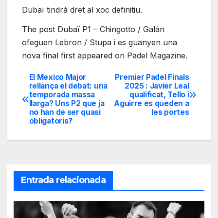
Dubaï tindrà dret al xoc definitiu.
The post Dubaï P1 – Chingotto / Galán
ofeguen Lebron / Stupa i es guanyen una
nova final first appeared on Padel Magazine.
El Mexico Major
Premier Padel Finals
Navegación
rellança el debat: una
2025 : Javier Leal
temporada massa
qualificat, Tello i
de
llarga? Uns P2 que ja
Aguirre es queden a
no han de ser quasi
les portes
entradas
obligatoris?
Entrada relacionada