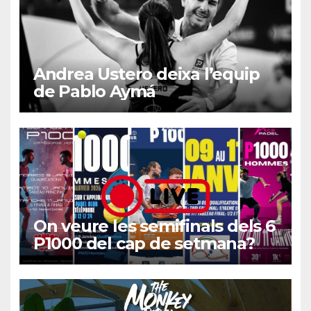
Andrea Ustero deixa l’equip
de Pablo Aymá
On veure les semifinals dels 6
P1000 del cap de setmana?