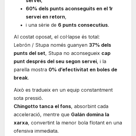
servei
,
60% dels punts aconseguits en el 1r
servei en retorn
,
i una sèrie de
6 punts consecutius
.
Al costat oposat, el col·lapse és total:
Lebrón / Stupa només guanyen
37% dels
punts del set
, Stupa no aconsegueix
cap
punt després del seu segon servei
, i la
parella mostra
0% d’efectivitat en boles de
break
.
Això es tradueix en un equip constantment
sota pressió.
Chingotto tanca el fons
, absorbint cada
acceleració, mentre que
Galán domina la
xarxa
, convertint la menor bola flotant en una
ofensiva immediata.