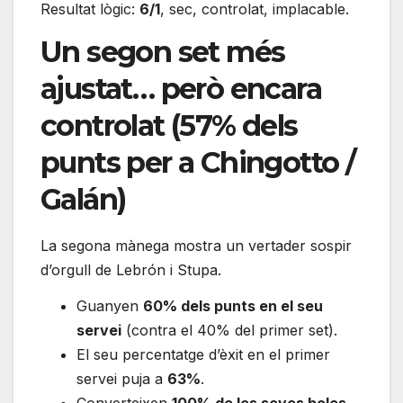
Resultat lògic:
6/1
, sec, controlat, implacable.
Un segon set més
ajustat… però encara
controlat (57% dels
punts per a Chingotto /
Galán)
La segona mànega mostra un vertader sospir
d’orgull de Lebrón i Stupa.
Guanyen
60% dels punts en el seu
servei
(contra el 40% del primer set).
El seu percentatge d’èxit en el primer
servei puja a
63%
.
Converteixen
100% de les seves boles