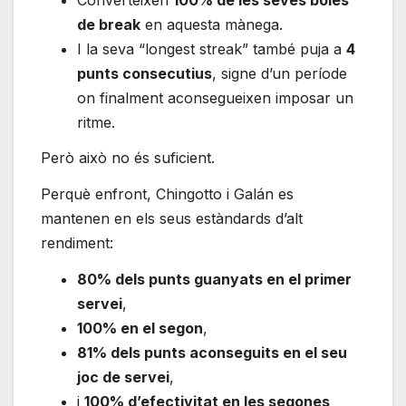
de break
en aquesta mànega.
I la seva “longest streak” també puja a
4
punts consecutius
, signe d’un període
on finalment aconsegueixen imposar un
ritme.
Però això no és suficient.
Perquè enfront, Chingotto i Galán es
mantenen en els seus estàndards d’alt
rendiment:
80% dels punts guanyats en el primer
servei
,
100% en el segon
,
81% dels punts aconseguits en el seu
joc de servei
,
i
100% d’efectivitat en les segones