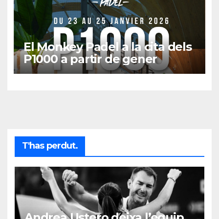
El Monkey Padel a la cita dels
P1000 a partir de gener
T'has perdut.
Andrea Ustero deixa l’equip