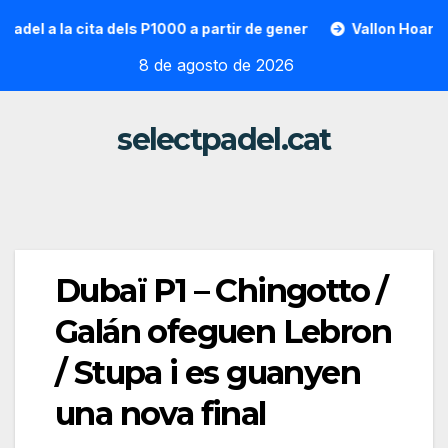
Saltar
la cita dels P1000 a partir de gener
Vallon Hoarau / Sainto
al
8 de agosto de 2026
contenido
selectpadel.cat
Dubaï P1 – Chingotto /
Galán ofeguen Lebron
/ Stupa i es guanyen
una nova final