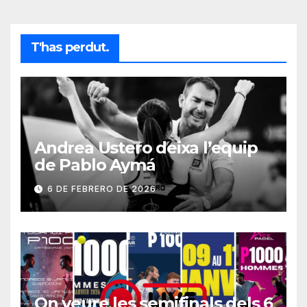
T'has perdut.
Andrea Ustero deixa l’equip
de Pablo Aymá
6 DE FEBRERO DE 2026
On veure les semifinals dels 6