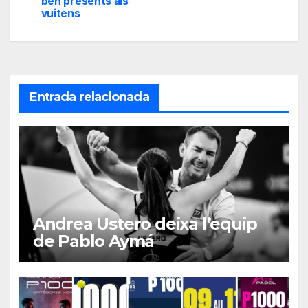
ben presents als
vuitens
Entrada relacionada
Andrea Ustero deixa l’equip
de Pablo Aymá