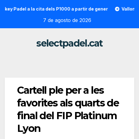
Saltar
Padel a la cita dels P1000 a partir de gener
Vallon Hoarau 
al
7 de agosto de 2026
contenido
selectpadel.cat
Cartell ple per a les
favorites als quarts de
final del FIP Platinum
Lyon