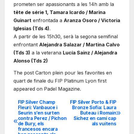
prometen ser apassionants a les 14h amb la
tête de série 1, Tamara Icardo / Marina
Guinart
enfrontada a
Aranza Osoro / Victoria
Iglesias (Tds 4)
.
A partir de les 15h30, serà la segona semifinal
enfrontant
Alejandra Salazar / Martina Calvo
(Tds 3)
a la veterana
Lucía Sainz / Alejandra
Alonso (Tds 2)
The post Carton plein pour les favorites en
quart de finale du FIP Platinum Lyon first
appeared on Padel Magazine.
FIP Silver Champ
FIP Silver Porto & FIP
Navegación
Fleuri: Vanbauce i
Bronze Sofia: Laura
Seurin s’en surten
Buteau i Romain
de
contra Perez / Pichon
Sichez en camí cap
de Bury, els
als vuitens
entradas
francesos encara