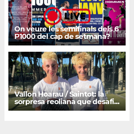
On veure les semifinals dels 6
P1000 del cap de setmana?
Vallon Hoarau / Saintot: la
sorpresa reoliana que desafia
la cap de sèrie 1