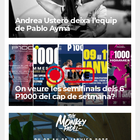
Andrea Ustero deixa l’equip
de Pablo Aymá
On veure les semifinals dels 6
P1000 del cap de setmana?