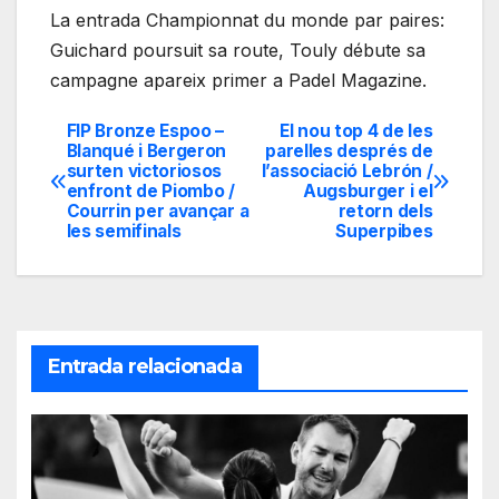
La entrada Championnat du monde par paires:
Guichard poursuit sa route, Touly débute sa
campagne apareix primer a Padel Magazine.
FIP Bronze Espoo –
El nou top 4 de les
Navegación
Blanqué i Bergeron
parelles després de
surten victoriosos
l’associació Lebrón /
de
enfront de Piombo /
Augsburger i el
Courrin per avançar a
retorn dels
entradas
les semifinals
Superpibes
Entrada relacionada