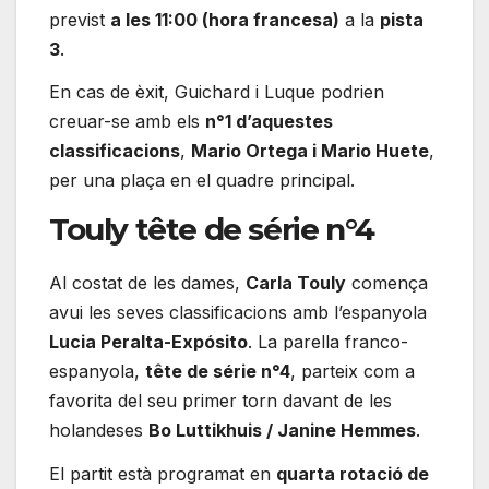
previst
a les 11:00 (hora francesa)
a la
pista
3
.
En cas de èxit, Guichard i Luque podrien
creuar-se amb els
n°1 d’aquestes
classificacions
,
Mario Ortega i Mario Huete
,
per una plaça en el quadre principal.
Touly tête de série n°4
Al costat de les dames,
Carla Touly
comença
avui les seves classificacions amb l’espanyola
Lucia Peralta-Expósito
. La parella franco-
espanyola,
tête de série n°4
, parteix com a
favorita del seu primer torn davant de les
holandeses
Bo Luttikhuis / Janine Hemmes
.
El partit està programat en
quarta rotació de