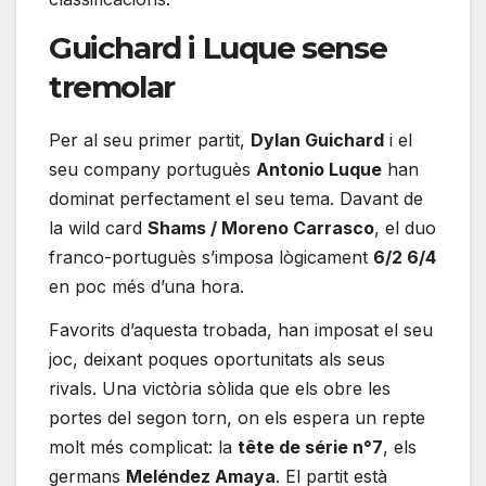
Guichard i Luque sense
tremolar
Per al seu primer partit,
Dylan Guichard
i el
seu company portuguès
Antonio Luque
han
dominat perfectament el seu tema. Davant de
la wild card
Shams / Moreno Carrasco
, el duo
franco-portuguès s’imposa lògicament
6/2 6/4
en poc més d’una hora.
Favorits d’aquesta trobada, han imposat el seu
joc, deixant poques oportunitats als seus
rivals. Una victòria sòlida que els obre les
portes del segon torn, on els espera un repte
molt més complicat: la
tête de série n°7
, els
germans
Meléndez Amaya
. El partit està