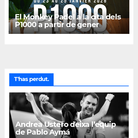
El Monkey Padel a la cita dels
P1000 a partir de gener
T'has perdut.
Andrea Ustero deixa l’equip
de Pablo Aymá