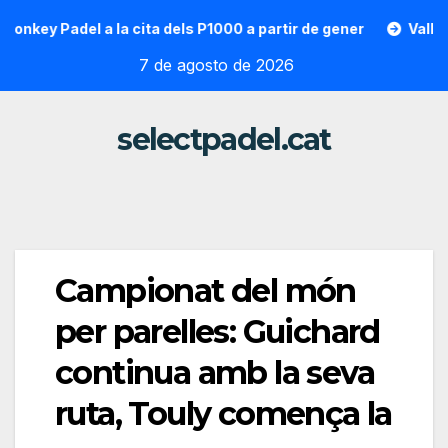
Saltar
ey Padel a la cita dels P1000 a partir de gener
Vallon Hoa
al
7 de agosto de 2026
contenido
selectpadel.cat
Campionat del món
per parelles: Guichard
continua amb la seva
ruta, Touly comença la