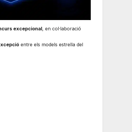
ncurs excepcional
, en col·laboració
excepció
entre els models estrella del