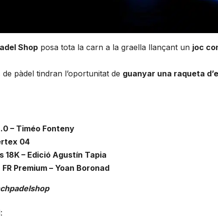
adel Shop
posa tota la carn a la graella llançant un
joc co
de pàdel tindran l’oportunitat de
guanyar una raqueta d’
2.0 – Timéo Fonteny
ertex 04
 18K – Edició Agustín Tapia
:
FR Premium – Yoan Boronad
enchpadelshop
: