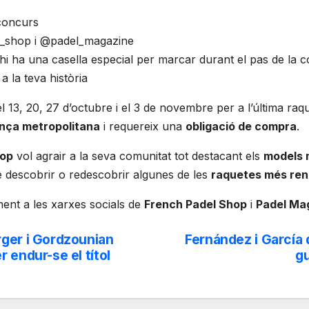
 concurs
l_shop i @padel_magazine
hi ha una casella especial per marcar durant el pas de la
a la teva història
l 13, 20, 27 d’octubre i el 3 de novembre per a l’última raq
nça metropolitana
i requereix una
obligació de compra
.
hop
vol agrair a la seva comunitat tot destacant els
models 
de descobrir o redescobrir algunes de les
raquetes més ren
ent a les xarxes socials de
French Padel Shop
i
Padel Ma
rger i Gordzounian
Fernández i García
 endur-se el títol
gu