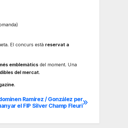
 comanda)
ueta. El concurs està
reservat a
més emblemàtics
del moment. Una
dibles del mercat
.
gazine
.
 dominen Ramírez / González per
anyar el FIP Silver Champ Fleuri