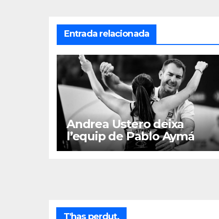
Entrada relacionada
Andrea Ustero deixa
l’equip de Pablo Aymá
T'has perdut.