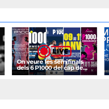
On veure les semifinals
dels 6 P1000 del cap de
setmana?