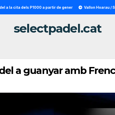
ita dels P1000 a partir de gener
Vallon Hoarau / Saintot: l
selectpadel.cat
àdel a guanyar amb Fren