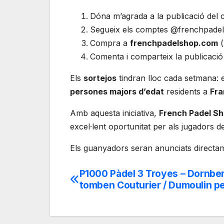
Dóna m’agrada a la publicació del
Segueix els comptes @frenchpade
Compra a
frenchpadelshop.com
(
Comenta i comparteix la publicació 
Els
sortejos
tindran lloc cada setmana: e
persones majors d’edat
residents a
Fra
Amb aquesta iniciativa,
French Padel S
excel·lent oportunitat per als jugadors 
Els guanyadors seran anunciats directam
P1000 Pàdel 3 Troyes – Dornbe
Navegación
tomben Couturier / Dumoulin per
de
entradas