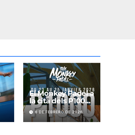
a
El Monkey Padel a
la cita dels P1000
a partir de gener
6 DE FEBRERO DE 2026