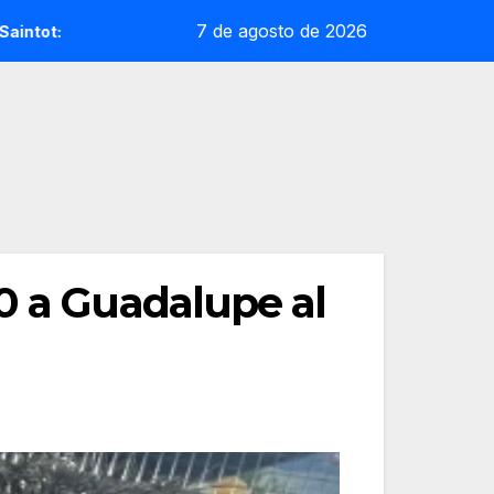
7 de agosto de 2026
la sorpresa reoliana que desafia la cap de sèrie 1
Andrea
0 a Guadalupe al