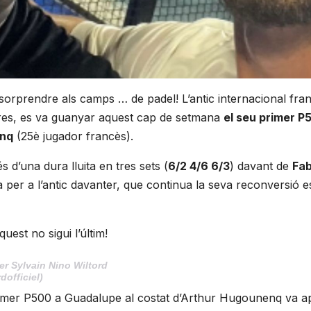
sorprendre als camps … de padel! L’antic internacional fra
ltres, es va guanyar aquest cap de setmana
el seu primer P
enq
(25è jugador francès).
s d’una dura lluita en tres sets (
6/2 4/6 6/3
) davant de
Fab
 per a l’antic davanter, que continua la seva reconversió e
uest no sigui l’últim!
r Sylvain Nino Wiltord
dofficiel)
primer P500 a Guadalupe al costat d’Arthur Hugounenq va a