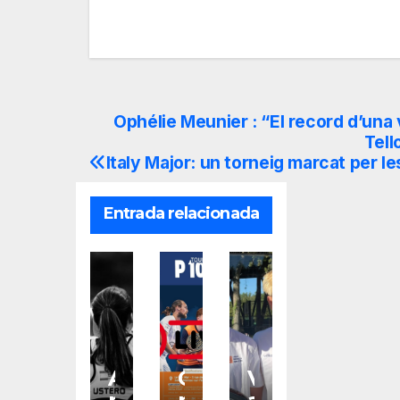
Ophélie Meunier : “El record d’una
Navegación
Tell
de
Italy Major: un torneig marcat per le
entradas
Entrada relacionada
A
O
V