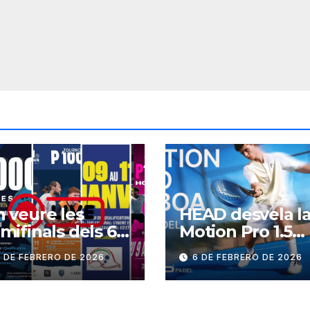
 veure les
HEAD desvela l
mifinals dels 6
Motion Pro 1.5
000 del cap de
BOA
 DE FEBRERO DE 2026
6 DE FEBRERO DE 2026
etmana?