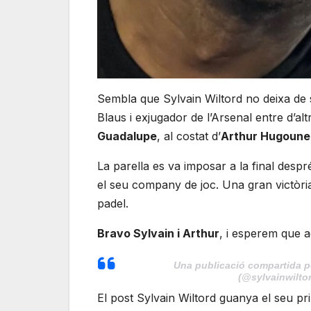
Sembla que Sylvain Wiltord no deixa de 
Blaus i exjugador de l’Arsenal entre d’a
Guadalupe
, al costat d’
Arthur Hugoun
La parella es va imposar a la final despré
el seu company de joc. Una gran victòria
padel.
Bravo Sylvain i Arthur
, i esperem que aq
Una publicació compartida pe
(@sylvainwiltor
El post Sylvain Wiltord guanya el seu 