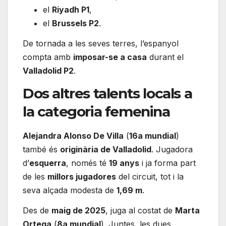
el
Riyadh P1
,
el
Brussels P2
.
De tornada a les seves terres, l’espanyol
compta amb
imposar-se a casa
durant el
Valladolid P2
.
Dos altres talents locals a
la categoria femenina
Alejandra Alonso De Villa
(
16a mundial
)
també és
originària de Valladolid
. Jugadora
d’
esquerra
, només té
19 anys
i ja forma part
de les
millors jugadores
del circuit, tot i la
seva alçada modesta de
1,69 m
.
Des de
maig de 2025
, juga al costat de
Marta
Ortega
(
8a mundial
). Juntes, les dues