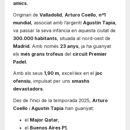
amics
.
Originari de
Valladolid
,
Arturo Coello
,
nº1
mundial
, associat amb l’argentí
Agustín Tapia
,
va passar la seva infància en aquesta ciutat de
300.000 habitants
, situada al nord-oest de
Madrid
. Amb només
23 anys
, ja ha guanyat
els
més grans trofeus
del
circuit Premier
Padel
.
Amb els seus
1,90 m
, excel·leix en el
joc
ofensiu
, impulsat per uns
smashs
devastadors
.
Des de l’inici de la temporada 2025,
Arturo
Coello
i
Agustín Tapia
han guanyat:
el
Major Qatar
,
el
Buenos Aires P1
,