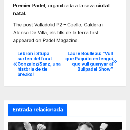
Premier Padel
, organitzada a la seva
ciutat
natal
.
The post Valladolid P2 – Coello, Caldera i
Alonso De Villa, els fills de la terra first
appeared on Padel Magazine.
Lebron i Stupa
Laure Boulleau: “Vull
Navegación
surten del forat
que Paquito entengui
Gonzalez/Sanz, una
que vull guanyar al
de
història de tie
Bullpadel Show”
breaks!
entradas
Entrada relacionada