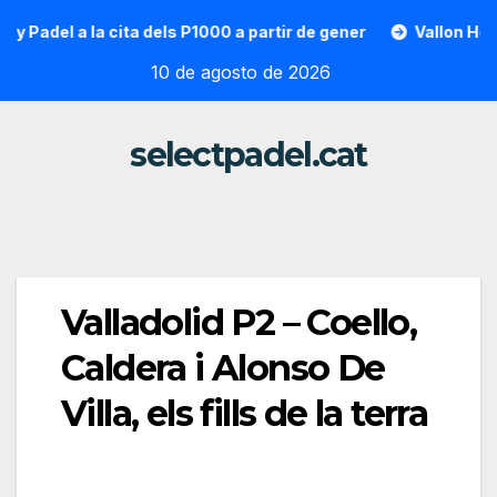
Saltar
el a la cita dels P1000 a partir de gener
Vallon Hoarau / S
al
10 de agosto de 2026
contenido
selectpadel.cat
Valladolid P2 – Coello,
Caldera i Alonso De
Villa, els fills de la terra