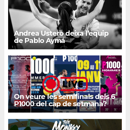
Andrea Ustero deixa l’equip
de Pablo Aymá
On veure les semifinals dels 6
P1000 del cap de setmana?