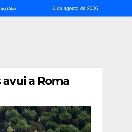
6 de agosto de 2026
tot: la sorpresa reoliana que desafia la cap de sèrie 1
ts avui a Roma