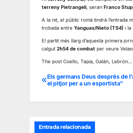
terreny Pietrangeli
, seran
Franco Stup
A la nit, el públic romà tindrà l’entrada
trobada entre
Yanguas/Nieto (TS4)
i la
El partit més llarg d’aquesta primera jor
calgut
2h54 de combat
per veure Velasc
The post Coello, Tapia, Galán, Lebrón… 
Els germans Deus després de l
Navegación
el pitjor per a un esportista”
de
entradas
Entrada relacionada