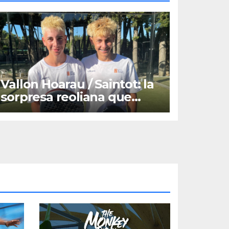
Vallon Hoarau / Saintot: la
sorpresa reoliana que
desafia la cap de sèrie 1