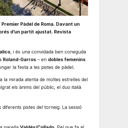
or Premier Pàdel de Roma. Davant un
prés d’un partit ajustat. Revista
alico
, i és una convidada ben coneguda
 a
Roland-Garros
– en
dobles femenins
ngar la festa a les pistes de pàdel.
ta la mirada atenta de moltes estrelles del
grat els ànims del públic, el duo italià
 diferents pistes del torneig. La sessió
la parella
Valdés/Collado
. Pel que fa al