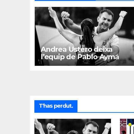
Andrea Ustero deixa
l’equip de Pablo Aymá
T'has perdut.