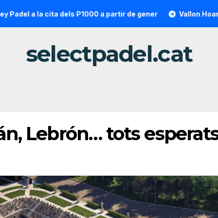
a la cita dels P1000 a partir de gener
Vallon Hoarau / Sain
selectpadel.cat
lán, Lebrón… tots espera