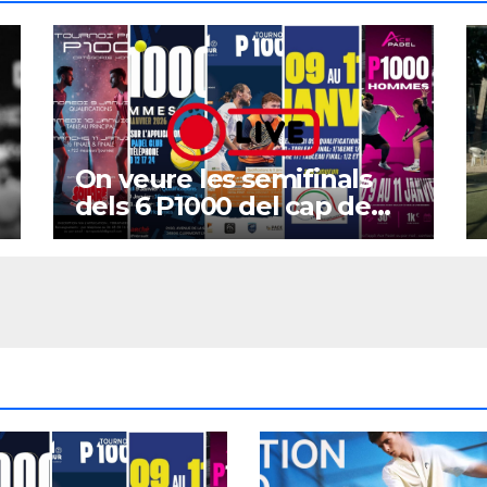
On veure les semifinals
dels 6 P1000 del cap de
setmana?