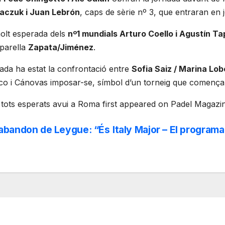
aczuk i Juan Lebrón
, caps de sèrie nº 3, que entraran en
 molt esperada dels
nº1 mundials Arturo Coello i Agustín Ta
 parella
Zapata/Jiménez
.
nada ha estat la confrontació entre
Sofia Saiz / Marina Lob
o i Cánovas imposar-se, símbol d’un torneig que comença f
tots esperats avui a Roma first appeared on Padel Magazi
’abandon de Leygue: “És
Italy Major – El program