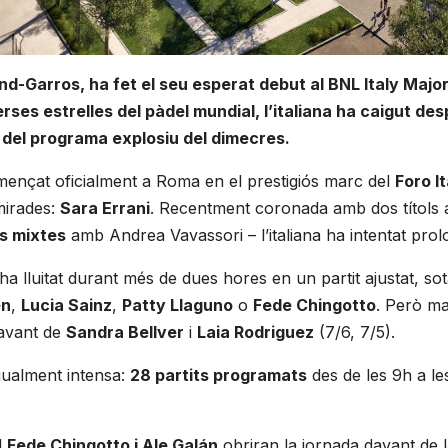
nd-Garros, ha fet el seu esperat debut al BNL Italy Maj
rses estrelles del pàdel mundial, l’italiana ha caigut des
 del programa explosiu del dimecres.
ençat oficialment a Roma en el prestigiós marc del
Foro It
 mirades:
Sara Errani
. Recentment coronada amb dos títols
s mixtes
amb Andrea Vavassori – l’italiana ha intentat prolo
 ha lluitat durant més de dues hores en un partit ajustat, so
en
,
Lucia Sainz
,
Patty Llaguno
o
Fede Chingotto
. Però mal
davant de
Sandra Bellver
i
Laia Rodriguez
(7/6, 7/5).
gualment intensa:
28 partits programats
des de les 9h a les
l
Fede Chingotto i Ale Galán
obriran la jornada davant de 