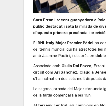
Sara Errani, recent guanyadora a Rola
públic destacat i sota la mirada de dive
d’aquesta primera presència i previsió
El
BNL Italy Major Premier Pàdel
ha com
del tennis mundial qui ha atret totes les
amb Jasmine Paolini, i després en
doble
Associada amb
Giulia Dal Pozzo
, Errani
circuit com
Ari Sanchez
,
Claudia Jens
s’ha inclinat en dos sets molt disputats 
La segona jornada del Major s’anuncia i
de la tarda començarà a les 16h.
Al
terreny central
, els campions en títo