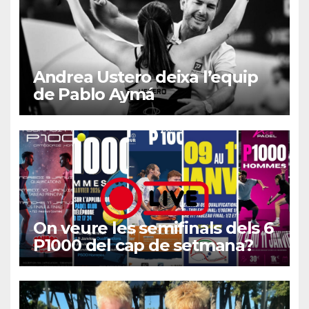
Andrea Ustero deixa l’equip
de Pablo Aymá
On veure les semifinals dels 6
P1000 del cap de setmana?