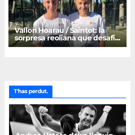
Vallon Hoarau / Saintot: la
sorpresa reoliana que desafia
la cap de sèrie 1
T'has perdut.