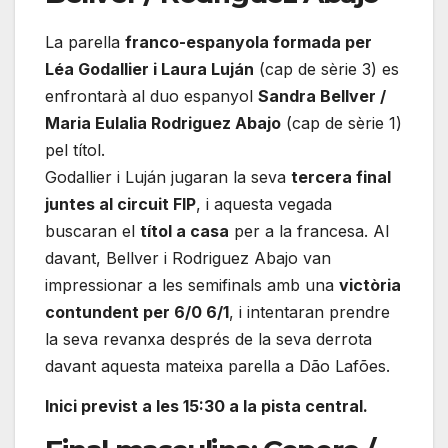
La parella
franco-espanyola formada per
Léa Godallier i Laura Luján
(cap de sèrie 3) es
enfrontarà al duo espanyol
Sandra Bellver /
Maria Eulalia Rodriguez Abajo
(cap de sèrie 1)
pel títol.
Godallier i Luján jugaran la seva
tercera final
juntes al circuit FIP
, i aquesta vegada
buscaran el
títol a casa
per a la francesa. Al
davant, Bellver i Rodriguez Abajo van
impressionar a les semifinals amb una
victòria
contundent per 6/0 6/1
, i intentaran prendre
la seva revanxa després de la seva derrota
davant aquesta mateixa parella a Dão Lafões.
Inici previst a les 15:30 a la pista central.