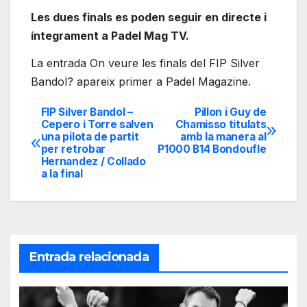
Les dues finals es poden seguir en directe i
íntegrament a Padel Mag TV.
La entrada On veure les finals del FIP Silver
Bandol? apareix primer a Padel Magazine.
FIP Silver Bandol –
Pillon i Guy de
Navegación
Cepero i Torre salven
Chamisso titulats
una pilota de partit
amb la manera al
de
per retrobar
P1000 B14 Bondoufle
Hernandez / Collado
entradas
a la final
Entrada relacionada