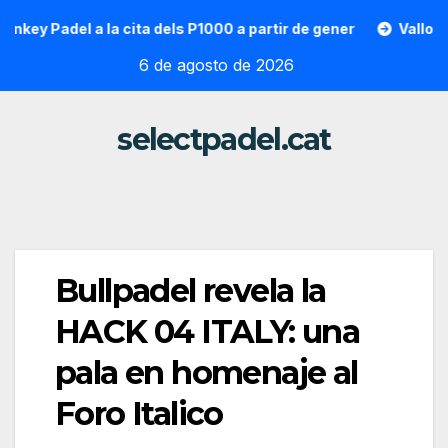
Saltar
Padel a la cita dels P1000 a partir de gener
Vallon Hoarau 
al
6 de agosto de 2026
contenido
selectpadel.cat
Bullpadel revela la
HACK 04 ITALY: una
pala en homenaje al
Foro Italico