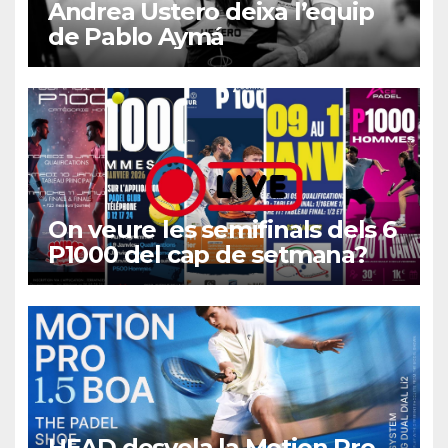
Andrea Ustero deixa l’equip
de Pablo Aymá
On veure les semifinals dels 6
P1000 del cap de setmana?
HEAD desvela la Motion Pro