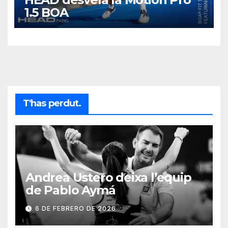
1.5 BOA
T'has perdut.
Andrea Ustero deixa l’equip
de Pablo Aymá
6 DE FEBRERO DE 2026