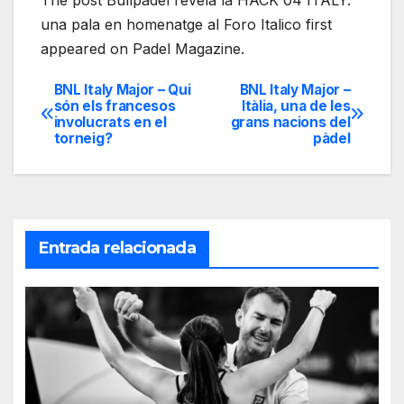
The post Bullpadel révela la HACK 04 ITALY:
una pala en homenatge al Foro Italico first
appeared on Padel Magazine.
BNL Italy Major – Qui
BNL Italy Major –
Navegación
són els francesos
Itàlia, una de les
involucrats en el
grans nacions del
de
torneig?
pàdel
entradas
Entrada relacionada