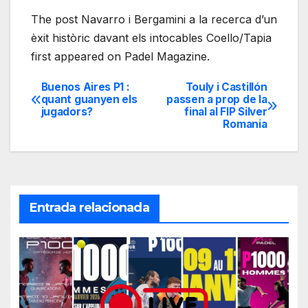
The post Navarro i Bergamini a la recerca d’un
èxit històric davant els intocables Coello/Tapia
first appeared on Padel Magazine.
Buenos Aires P1 :
Touly i Castillón
Navegación
quant guanyen els
passen a prop de la
jugadors?
final al FIP Silver
de
Romania
entradas
Entrada relacionada