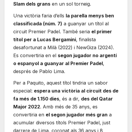
Slam dels grans
en un sol torneig.
Una victòria faria d’ells
la parella menys ben
classificada (núm. 7)
a guanyar un títol al
circuit Premier Padel. També seria
el primer
títol per a Lucas Bergamini
, finalista
desafortunat a Milà (2022) i NewGiza (2024).
Es convertiria en el
segon jugador no argentí
o espanyol a guanyar al Premier Padel
,
després de Pablo Lima.
Per a Paquito, aquest títol tindria un sabor
especial:
espera una victòria al circuit des de
fa més de 1.150 dies
, és a dir,
des del Qatar
Major 2022
. Amb més de 35 anys, es
convertiria en
el segon jugador més gran
a
acumular diversos títols Premier Padel, just
darrere de Lima, coronat als 36 anys i 8