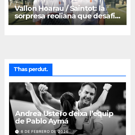
Vallon Hoarau / Saintot: la
sorpresa reoliana que desafia
la cap de sèrie 1
T'has perdut.
Andrea Ustero deixa l’equip
de Pablo Aymá
6 DE FEBRERO DE 2026