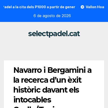
Saltar
 cita dels P1000 a partir de gener
Vallon Hoarau / Saintot:
al
6 de agosto de 2026
contenido
selectpadel.cat
Navarro i Bergamini a
la recerca d’un èxit
històric davant els
intocables