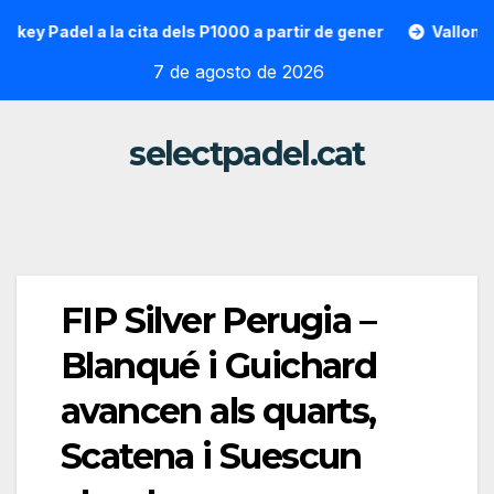
Saltar
adel a la cita dels P1000 a partir de gener
Vallon Hoarau 
al
7 de agosto de 2026
contenido
selectpadel.cat
FIP Silver Perugia –
Blanqué i Guichard
avancen als quarts,
Scatena i Suescun