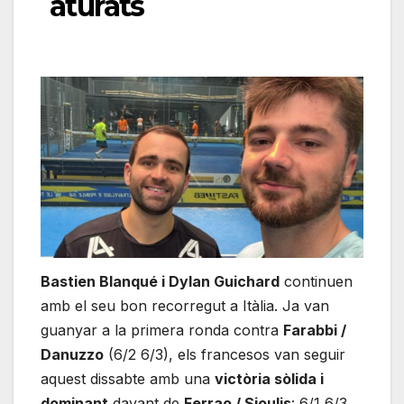
aturats
Bastien Blanqué i Dylan Guichard
continuen
amb el seu bon recorregut a Itàlia. Ja van
guanyar a la primera ronda contra
Farabbi /
Danuzzo
(6/2 6/3), els francesos van seguir
aquest dissabte amb una
victòria sòlida i
dominant
davant de
Ferrao / Sioulis
: 6/1 6/3.