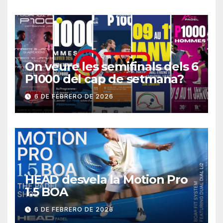
On veure les semifinals dels 6
P1000 del cap de setmana?
6 DE FEBRERO DE 2026
HEAD desvela la Motion Pro
1.5 BOA
6 DE FEBRERO DE 2026