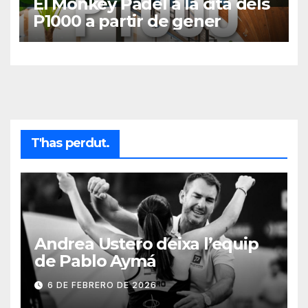
El Monkey Padel a la cita dels
P1000 a partir de gener
T'has perdut.
Andrea Ustero deixa l’equip
de Pablo Aymá
6 DE FEBRERO DE 2026