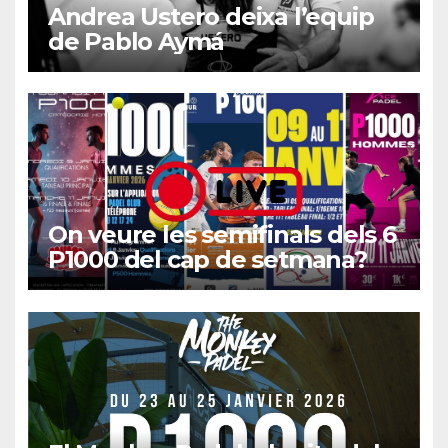
Andrea Ustero deixa l’equip
de Pablo Aymá
On veure les semifinals dels 6
P1000 del cap de setmana?