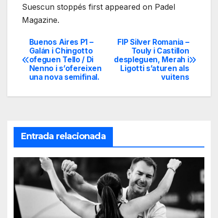
Suescun stoppés first appeared on Padel
Magazine.
Buenos Aires P1 –
FIP Silver Romania –
Navegación
Galán i Chingotto
Touly i Castillon
ofeguen Tello / Di
despleguen, Merah i
de
Nenno i s’ofereixen
Ligotti s’aturen als
una nova semifinal.
vuitens
entradas
Entrada relacionada