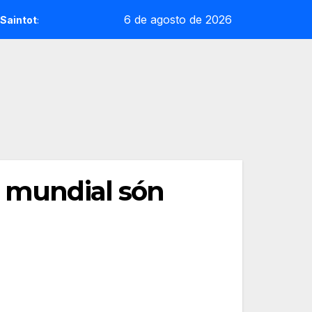
6 de agosto de 2026
t: la sorpresa reoliana que desafia la cap de sèrie 1
And
0 mundial són