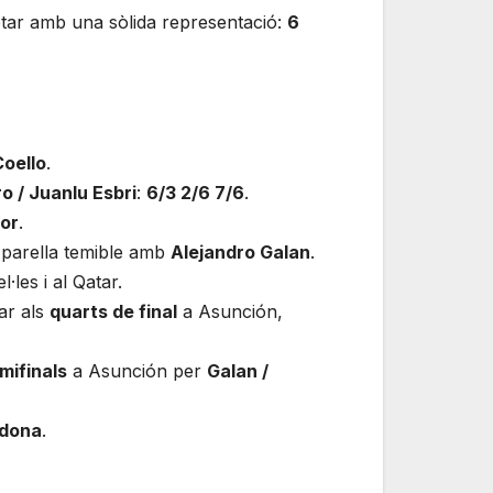
ptar amb una sòlida representació:
6
Coello
.
o / Juanlu Esbri
:
6/3 2/6 7/6
.
or
.
 parella temible amb
Alejandro Galan
.
·les i al Qatar.
ar als
quarts de final
a Asunción,
mifinals
a Asunción per
Galan /
rdona
.