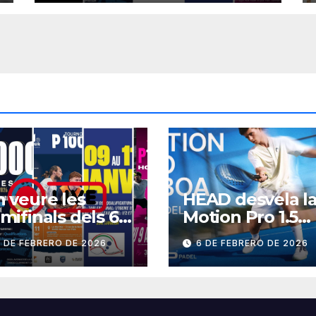
 veure les
HEAD desvela l
mifinals dels 6
Motion Pro 1.5
000 del cap de
BOA
 DE FEBRERO DE 2026
6 DE FEBRERO DE 2026
etmana?