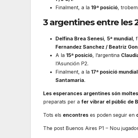
Finalment, a la
19ª posició
, trobe
3 argentines entre les 
Delfina Brea Senesi
,
5ª mundial
, 
Fernandez Sanchez / Beatriz Go
A la
15ª posició
, l’argentina
Claudi
l’Asunción P2.
Finalment, a la
17ª posició mundial
Santamaria
.
Les esperances argentines són molte
preparats per a
fer vibrar el públic de
Tots els
encontres
es poden seguir en
The post Buenos Aires P1 – Nou jugadors