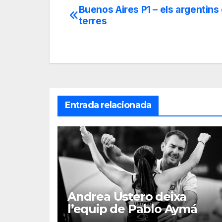
Buenos Aires P1 – els argentins
Navegación
terres
de
entradas
Entrada relacionada
Andrea Ustero deixa
l’equip de Pablo Aymá