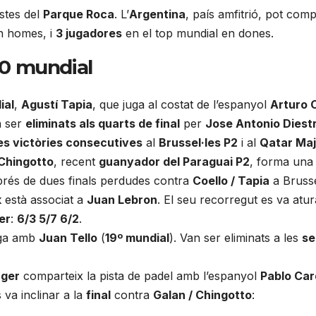
stes del
Parque Roca
. L’
Argentina
, país amfitrió, pot com
 homes, i
3 jugadores
en el top mundial en dones.
20 mundial
ial
,
Agustí Tapia
, que juga al costat de l’espanyol
Arturo 
n ser
eliminats als quarts de final
per
Jose Antonio Diestr
es victòries consecutives
al
Brussel·les P2
i al
Qatar Maj
Chingotto
, recent
guanyador del Paraguai P2
, forma una
sprés de dues finals perdudes contra
Coello / Tapia
a Brussel
k
està associat a
Juan Lebron
. El seu recorregut es va atur
er
:
6/3 5/7 6/2
.
ga amb
Juan Tello
(
19º mundial
). Van ser eliminats a les
se
rger
comparteix la pista de padel amb l’espanyol
Pablo Ca
 va inclinar a la
final
contra
Galan / Chingotto
: