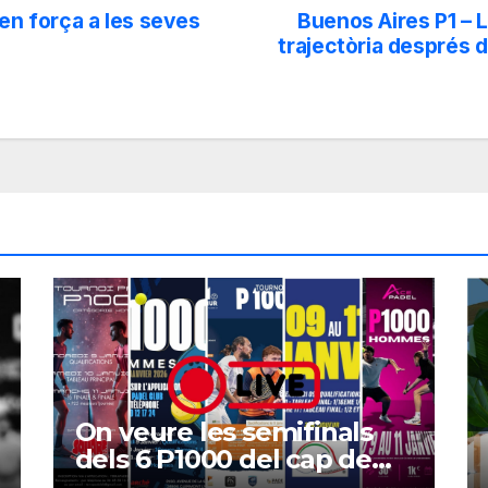
 en força a les seves
Buenos Aires P1 – 
trajectòria després d
On veure les semifinals
dels 6 P1000 del cap de
setmana?