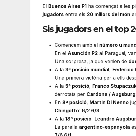
El
Buenos Aires P1
ha començat a les pi
jugadors
entre els
20 millors del món
en
Sis jugadors en el top 
Comencem amb el
número u mund
En el
Asunción P2
al Paraguai, va
Una sorpresa, ja que venien de
du
A la
3ª posició mundial
,
Federico 
Una primera victòria per a ells de
A la
5ª posició
,
Franco Stupaczu
derrotats per
Cardona / Augsburg
En
8ª posició
,
Martin Di Nenno
ju
Chingotto
:
6/2 6/3
.
A la
18ª posició
,
Leandro Augsbu
La parella
argentino-espanyola
es
7/6 6/1
.