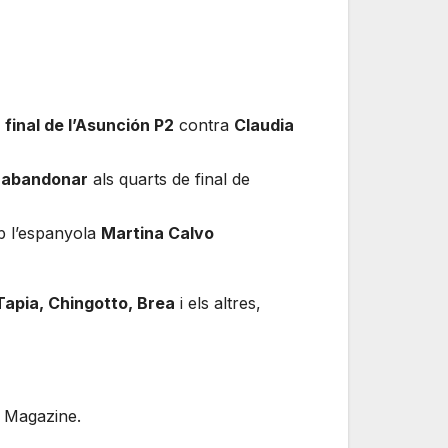
a
final de l’Asunción P2
contra
Claudia
e
abandonar
als quarts de final de
 l’espanyola
Martina Calvo
Tapia, Chingotto, Brea
i els altres,
l Magazine.