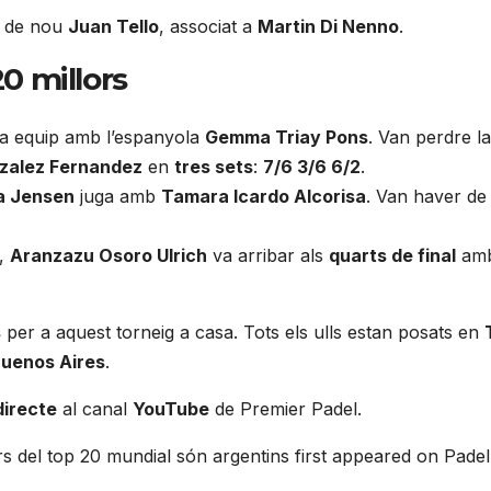
m de nou
Juan Tello
, associat a
Martin Di Nenno
.
20 millors
fa equip amb l’espanyola
Gemma Triay Pons
. Van perdre l
nzalez Fernandez
en
tres sets
:
7/6 3/6 6/2
.
a Jensen
juga amb
Tamara Icardo Alcorisa
. Van haver d
,
Aranzazu Osoro Ulrich
va arribar als
quarts de final
amb
s
per a aquest torneig a casa. Tots els ulls estan posats en
 Buenos Aires
.
directe
al canal
YouTube
de Premier Padel.
 del top 20 mundial són argentins first appeared on Pade