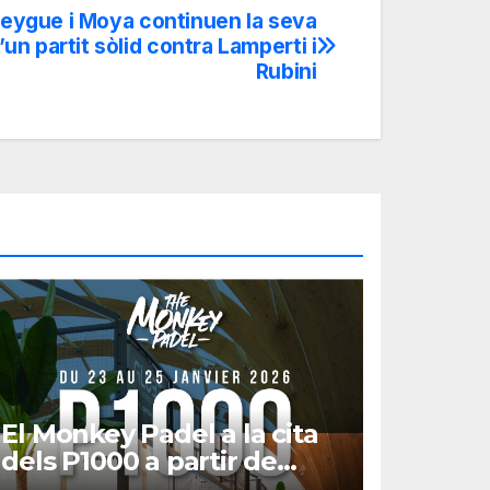
Leygue i Moya continuen la seva
’un partit sòlid contra Lamperti i
Rubini
El Monkey Padel a la cita
dels P1000 a partir de
gener