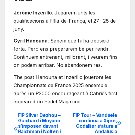
Jérôme Inzerillo
: Jugarem junts les
qualificacions a l’Illa-de-França, el 27 i 28 de
juny.
Cyril Hanouna
: Sabem que hi ha oposició
forta. Però ens prepararem bé per rendir.
Continuem entrenant, millorant, i veurem fins
on podem arribar. No abandonem res.
The post Hanouna et Inzerillo joueront les
Championnats de France 2025 ensemble
après un P2000 encourageant à Cabriès first
appeared on Padel Magazine.
FIP Silver Dezhou –
FIP Tour – Vandaele
Navegación
Guichard i Moyano
continua a Xipre,
s’imposen davant
Godallier s’atura a
de
Raichman i Nolten i
Andalusia