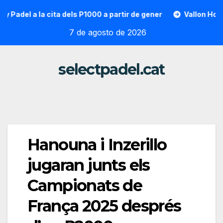
Saltar
l a la cita dels P1000 a partir de gener
Vallon Hoarau / Sa
al
7 de agosto de 2026
contenido
selectpadel.cat
Hanouna i Inzerillo
jugaran junts els
Campionats de
França 2025 després