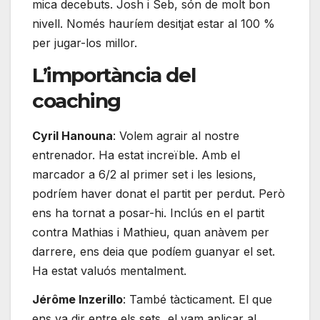
mica decebuts. Josh i Seb, són de molt bon
nivell. Només hauríem desitjat estar al 100 %
per jugar-los millor.
L’importància del
coaching
Cyril Hanouna
: Volem agrair al nostre
entrenador. Ha estat increïble. Amb el
marcador a 6/2 al primer set i les lesions,
podríem haver donat el partit per perdut. Però
ens ha tornat a posar-hi. Inclús en el partit
contra Mathias i Mathieu, quan anàvem per
darrere, ens deia que podíem guanyar el set.
Ha estat valuós mentalment.
Jérôme Inzerillo
: També tàcticament. El que
ens va dir entre els sets, el vam aplicar al