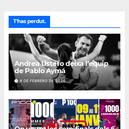
T'has perdut.
Andrea Ustero deixa l’equip
de Pablo Aymá
6 DE FEBRERO DE 2026
On veure les semifinals dels 6