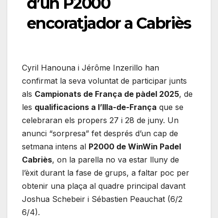
d’un P2000
encoratjador a Cabriès
Cyril Hanouna i Jérôme Inzerillo han
confirmat la seva voluntat de participar junts
als
Campionats de França de pàdel 2025
, de
les
qualificacions a l’Illa-de-França
que se
celebraran els propers 27 i 28 de juny. Un
anunci “sorpresa” fet després d’un cap de
setmana intens al
P2000 de WinWin Padel
Cabriès
, on la parella no va estar lluny de
l’èxit durant la fase de grups, a faltar poc per
obtenir una plaça al quadre principal davant
Joshua Schebeir i Sébastien Peauchat (6/2
6/4).