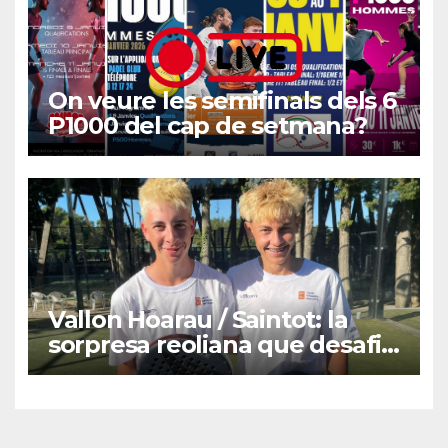
On veure les semifinals dels 6
P1000 del cap de setmana?
Vallon Hoarau / Saintot: la
sorpresa reoliana que desafia
la cap de sèrie 1