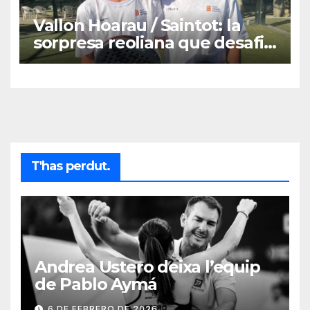
Vallon Hoarau / Saintot: la
sorpresa reoliana que desafia
la cap de sèrie 1
T'has perdut.
Andrea Ustero deixa l’equip
de Pablo Aymá
6 DE FEBRERO DE 2026