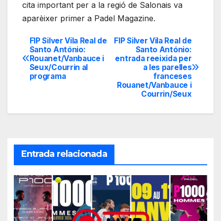
cita important per a la regió de Salonais va
aparèixer primer a Padel Magazine.
FIP Silver Vila Real de
FIP Silver Vila Real de
Navegación
Santo António:
Santo António:
Rouanet/Vanbauce i
entrada reeixida per
de
Seux/Courrin al
a les parelles
programa
franceses
entradas
Rouanet/Vanbauce i
Courrin/Seux
Entrada relacionada