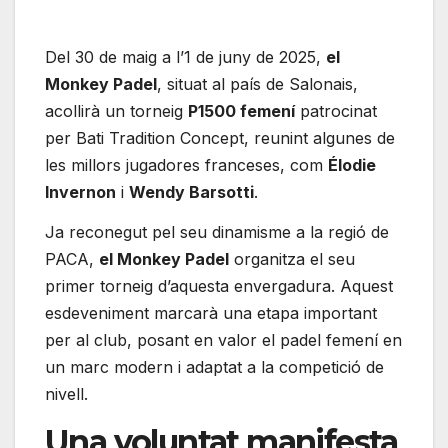
Del 30 de maig a l’1 de juny de 2025,
el
Monkey Padel
, situat al país de Salonais,
acollirà un torneig
P1500 femení
patrocinat
per Bati Tradition Concept, reunint algunes de
les millors jugadores franceses, com
Élodie
Invernon
i
Wendy Barsotti
.
Ja reconegut pel seu dinamisme a la regió de
PACA,
el Monkey Padel
organitza el seu
primer torneig d’aquesta envergadura. Aquest
esdeveniment marcarà una etapa important
per al club, posant en valor el padel femení en
un marc modern i adaptat a la competició de
nivell.
Una voluntat manifesta