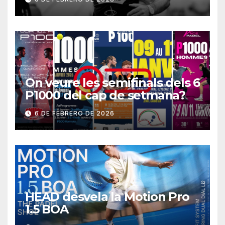
On veure les semifinals dels 6
P1000 del cap de setmana?
6 DE FEBRERO DE 2026
HEAD desvela la Motion Pro
1.5 BOA