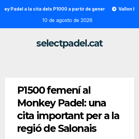
Saltar
del a la cita dels P1000 a partir de gener
Vallon Hoarau / 
al
10 de agosto de 2026
contenido
selectpadel.cat
P1500 femení al
Monkey Padel: una
cita important per a la
regió de Salonais