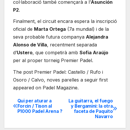
col·laboració també començarà a l’
Asunción
P2
.
Finalment, el circuit encara espera la inscripció
oficial de
Marta Ortega
(7a mundial) i de la
seva probable futura companya
Alejandra
Alonso de Villa
, recentment separada
d’
Ustero
, que competirà amb
Sofia Araújo
per al proper torneig Premier Padel.
The post Premier Padel: Castello / Rufo i
Osoro / Calvo, noves parelles a seguir first
appeared on Padel Magazine.
Qui per aturar a
La guitarra, el fuego
Navegación
Forcin / Tison al
y Bergamini: la otra
P1000 Padel Arena ?
faceta de Paquito
de
Navarro
entradas