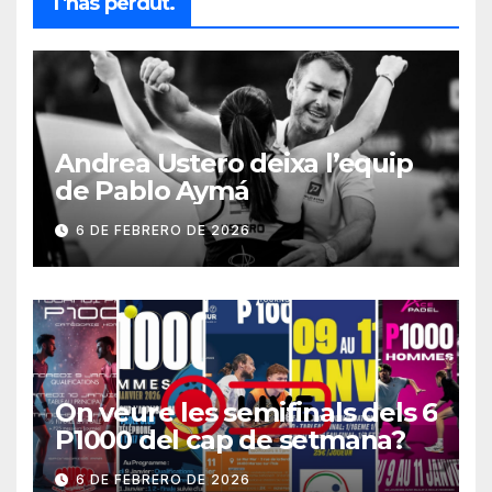
T'has perdut.
Andrea Ustero deixa l’equip
de Pablo Aymá
6 DE FEBRERO DE 2026
On veure les semifinals dels 6
P1000 del cap de setmana?
6 DE FEBRERO DE 2026