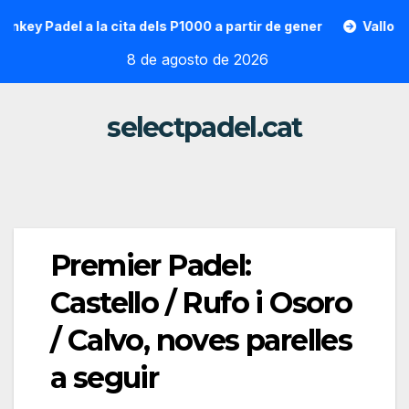
Saltar
 Padel a la cita dels P1000 a partir de gener
Vallon Hoarau
al
8 de agosto de 2026
contenido
selectpadel.cat
Premier Padel:
Castello / Rufo i Osoro
/ Calvo, noves parelles
a seguir