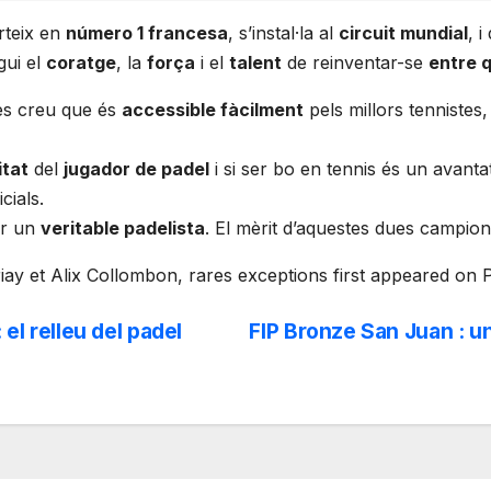
rteix en
número 1 francesa
, s’instal·la al
circuit mundial
, 
gui el
coratge
, la
força
i el
talent
de reinventar-se
entre 
 es creu que és
accessible fàcilment
pels millors tennistes
itat
del
jugador de padel
i si ser bo en tennis és un avant
cials.
nir un
veritable padelista
. El mèrit d’aquestes dues campio
ay et Alix Collombon, rares exceptions first appeared on 
el relleu del padel
FIP Bronze San Juan : u