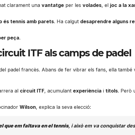
onat clarament una
vantatge
per les
volades
, el
joc a la x
no és tennis amb parets
. Ha calgut
desaprendre alguns re
per peça
.
circuit ITF als camps de padel
del padel francès. Abans de fer vibrar els fans, ella també
arrera al
circuit ITF
, acumulant
experiència
i
títols
. Però 
rocinador
Wilson
, explica la seva elecció:
 el que em faltava en el tennis
, i això em va conquistar des