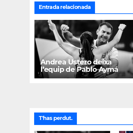
Entrada relacionada
Andrea Ustero deixa
l’equip de Pablo Aymá
T'has perdut.