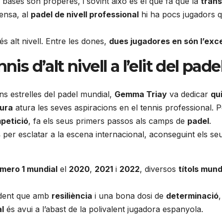
 bases són properes, i sovint això és el que fa que la
trans
pensa, al
padel de nivell professional
hi ha pocs jugadors q
s alt nivell. Entre les dones,
dues jugadores en són l’exc
is d’alt nivell a l’elit del pad
s estrelles del padel mundial,
Gemma Triay
va dedicar
qu
sura
atura les seves aspiracions en el tennis professional. 
petició
, fa els seus primers passos als camps de
padel
.
s
per esclatar a la escena internacional, aconseguint els s
mero 1 mundial
el
2020
,
2021
i
2022
, diversos
títols mund
ident que amb
resiliència
i una bona dosi de
determinació
l
és avui a l’abast de la polivalent jugadora espanyola.