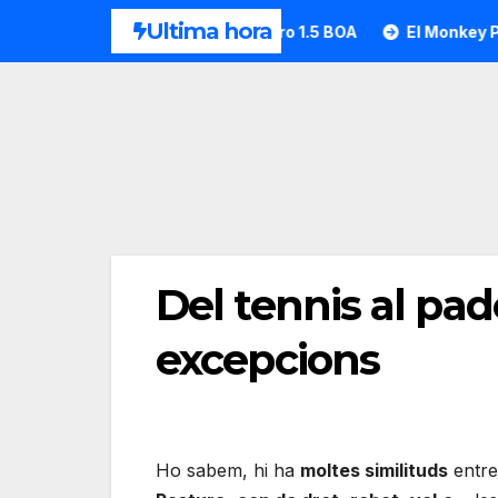
Saltar
Ultima hora
HEAD desvela la Motion Pro 1.5 BOA
El Monkey Padel a l
al
contenido
Del tennis al pad
excepcions
Ho sabem, hi ha
moltes similituds
entre