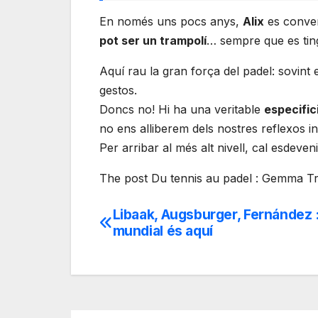
En només uns pocs anys,
Alix
es conve
pot ser un trampolí
… sempre que es tin
Aquí rau la gran força del padel: sovint
gestos.
Doncs no! Hi ha una veritable
especific
no ens alliberem dels nostres reflexos ini
Per arribar al més alt nivell, cal esdeve
The post Du tennis au padel : Gemma Tri
Libaak, Augsburger, Fernández : 
Navegación
mundial és aquí
de
entradas