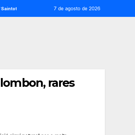
7 de agosto de 2026
t: la sorpresa reoliana que desafia la cap de sèrie 1
And
llombon, rares