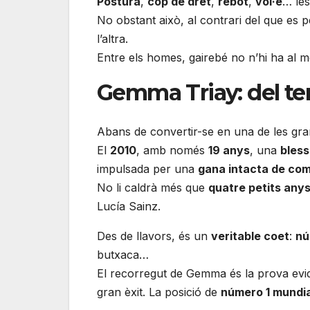
Postura
,
cop de dret
,
rebot
,
vol·e
… les
No obstant això, al contrari del que es 
l’altra.
Entre els homes, gairebé no n’hi ha al mé
Gemma Triay: del tenn
Abans de convertir-se en una de les gran
El
2010
, amb només
19 anys
, una
bles
impulsada per una
gana intacta de com
No li caldrà més que
quatre petits any
Lucía Sainz.
Des de llavors, és un
veritable coet
:
nú
butxaca…
El recorregut de Gemma és la prova ev
gran èxit. La posició de
número 1 mundia