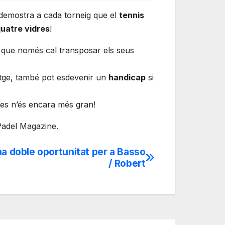
i demostra a cada torneig que el
tennis
quatre vidres
!
, que només cal transposar els seus
atge, també pot esdevenir un
handicap
si
nes n’és encara més gran!
Padel Magazine.
na doble oportunitat per a Basso
/ Robert