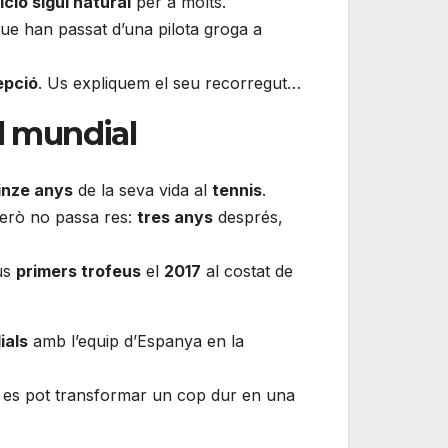
ició sigui natural
per a molts.
ue han passat d’una pilota groga a
epció
. Us expliquem el seu recorregut…
el mundial
inze anys
de la seva vida al
tennis
.
Però no passa res:
tres anys
després,
eus
primers trofeus
el
2017
al costat de
ials
amb l’equip d’Espanya en la
, es pot transformar un cop dur en una