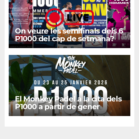
On veure les semifinals dels 6
P1000 del cap de setmana?
El Monkey Padel a la cita dels
P1000 a partir de gener