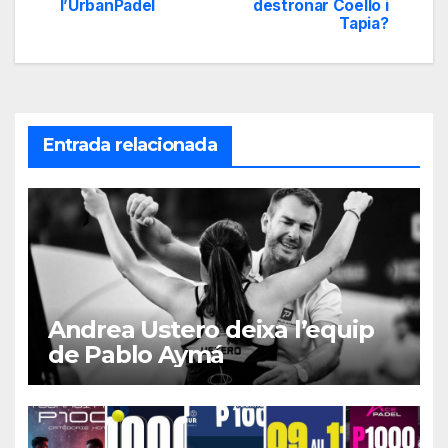
de
l’UrbanPadel
destronar Coello i
Tapia?
entradas
Entrada relacionada
Andrea Ustero deixa l’equip
de Pablo Aymá