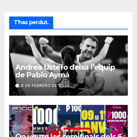
T'has perdut.
Andrea Ustero deixa l’equip
de Pablo Aymá
6 DE FEBRERO DE 2026
On veure les semifinals dels 6