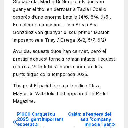
Stupaczuk i Martín Di Nenno, els que van
guanyar el títol en derrotar a Tapia i Coello
després d’una enorme batalla (4/6, 6/4, 7/6).
En categoria femenina, Delfi Brea i Bea
González van guanyar el seu primer Master
imposant-se a Triay / Ortega (6/2, 5/7, 6/2).
Avui dia, aquests duos han canviat, però el
prestigi d’aquest torneig roman intacte, i aquest
retorn a Valladolid s’anuncia com un dels
punts àlgids de la temporada 2025.
The post El padel torna a la mítica Plaza
Mayor de Valladolid first appeared on Padel
Magazine.
P1000 Carquefou
Galán: a l’espera del
Navegación
2025: gent important
seu “company
esperat a
miracle” per