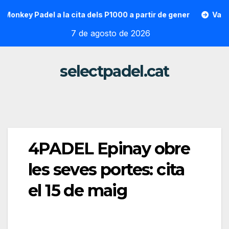
Saltar
key Padel a la cita dels P1000 a partir de gener
Vallon Hoa
al
7 de agosto de 2026
contenido
selectpadel.cat
4PADEL Epinay obre
les seves portes: cita
el 15 de maig