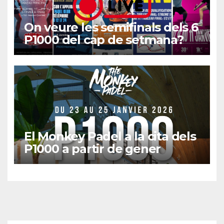
On veure les semifinals dels 6
P1000 del cap de setmana?
El Monkey Padel a la cita dels
P1000 a partir de gener