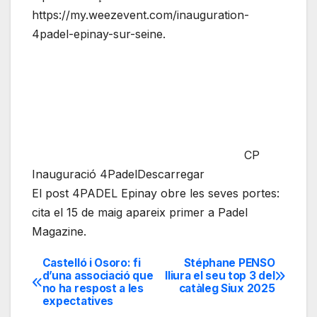
https://my.weezevent.com/inauguration-
4padel-epinay-sur-seine.
CP
Inauguració 4PadelDescarregar
El post 4PADEL Epinay obre les seves portes:
cita el 15 de maig apareix primer a Padel
Magazine.
Castelló i Osoro: fi
Stéphane PENSO
Navegación
d’una associació que
lliura el seu top 3 del
no ha respost a les
catàleg Siux 2025
de
expectatives