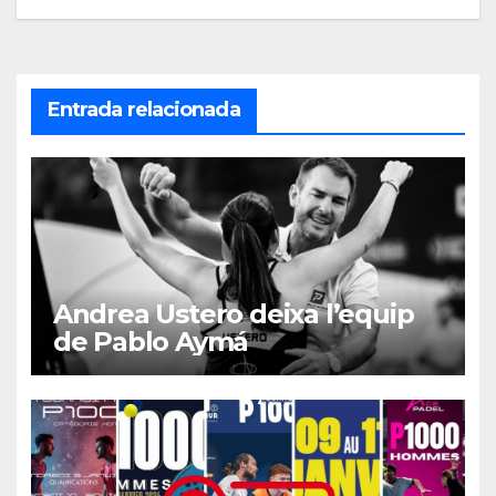
entradas
Entrada relacionada
Andrea Ustero deixa l’equip
de Pablo Aymá