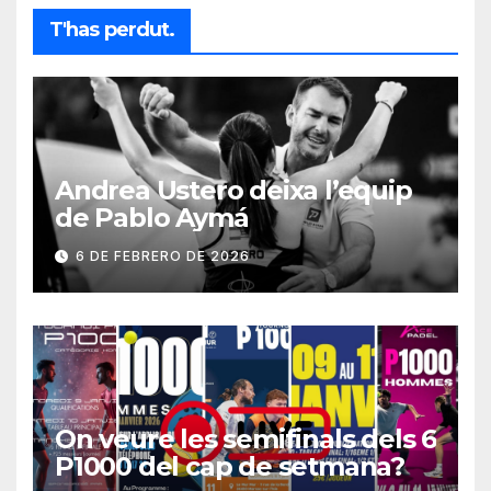
T'has perdut.
Andrea Ustero deixa l’equip
de Pablo Aymá
6 DE FEBRERO DE 2026
On veure les semifinals dels 6
P1000 del cap de setmana?