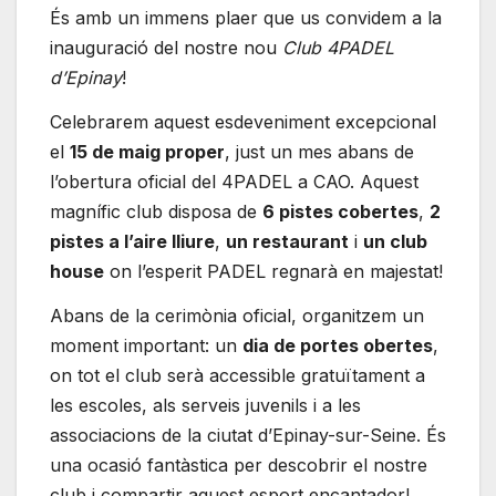
És amb un immens plaer que us convidem a la
inauguració del nostre nou
Club 4PADEL
d’Epinay
!
Celebrarem aquest esdeveniment excepcional
el
15 de maig proper
, just un mes abans de
l’obertura oficial del 4PADEL a CAO. Aquest
magnífic club disposa de
6 pistes cobertes
,
2
pistes a l’aire lliure
,
un restaurant
i
un club
house
on l’esperit PADEL regnarà en majestat!
Abans de la cerimònia oficial, organitzem un
moment important: un
dia de portes obertes
,
on tot el club serà accessible gratuïtament a
les escoles, als serveis juvenils i a les
associacions de la ciutat d’Epinay-sur-Seine. És
una ocasió fantàstica per descobrir el nostre
club i compartir aquest esport encantador!