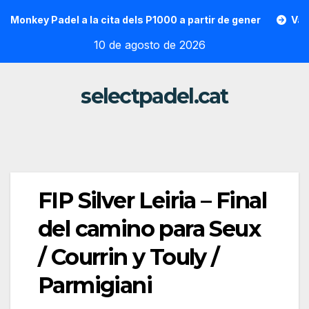
Saltar
key Padel a la cita dels P1000 a partir de gener
Vallon Hoa
al
10 de agosto de 2026
contenido
selectpadel.cat
FIP Silver Leiria – Final
del camino para Seux
/ Courrin y Touly /
Parmigiani