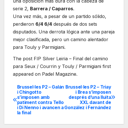
una oposición más dura con la cabeza de
serie 2,
Barrera / Caparros
.
Una vez más, a pesar de un partido sólido,
perdieron
6/4 6/4
después de dos sets
disputados. Una derrota lógica ante una pareja
mejor clasificada, pero un camino alentador
para Touly y Parmigiani.
The post FIP Silver Leiria – Final del camino
para Seux / Courrin y Touly / Parmigiani first
appeared on Padel Magazine.
Brussel·les P2 – Galán
Brussel·les P2 – Triay
Navegación
i Chingotto
i Brea s’imposen
s’imposen amb
després d’una lluita
de
patiment contra Tello
XXL davant de
i Di Nenno i avancen a
González i Fernández
entradas
la final