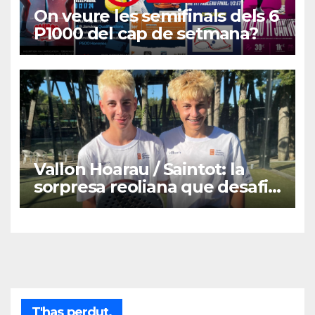
On veure les semifinals dels 6
P1000 del cap de setmana?
Vallon Hoarau / Saintot: la
sorpresa reoliana que desafia
la cap de sèrie 1
T'has perdut.