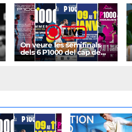
On veure les semifinals
dels 6 P1000 del cap de
setmana?