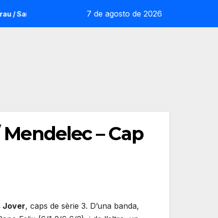
7 de agosto de 2026
Saintot: la sorpresa reoliana que desafia la cap de sèrie 1
 / Mendelec – Cap
s Jover
, caps de sèrie 3. D’una banda,