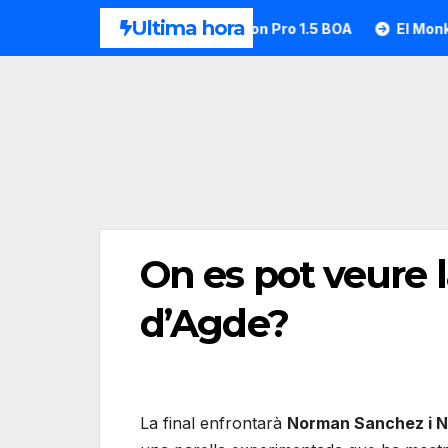
Saltar
Ultima hora
na?
HEAD desvela la Motion Pro 1.5 BOA
El Monkey Pa
al
contenido
On es pot veure l
d’Agde?
La final enfrontarà
Norman Sanchez i N