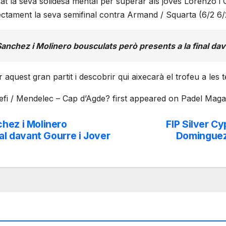
la seva solidesa mental per superar als joves Lorenzo i Can
tament la seva semifinal contra Armand / Squarta (6/2 6/
anchez i Molinero bousculats però presents a la final dav
 aquest gran partit i descobrir qui aixecarà el trofeu a les 
efi / Mendelec – Cap d’Agde? first appeared on Padel Maga
hez i Molinero
FIP Silver Cy
nal davant Gourre i Jover
Dominguez 