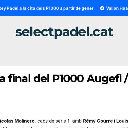
del a la cita dels P1000 a partir de gener
Vallon Hoarau / 
selectpadel.cat
a final del P1000 Augefi
icolas Molinero
, caps de sèrie 1, amb
Rémy Gourre i Loui