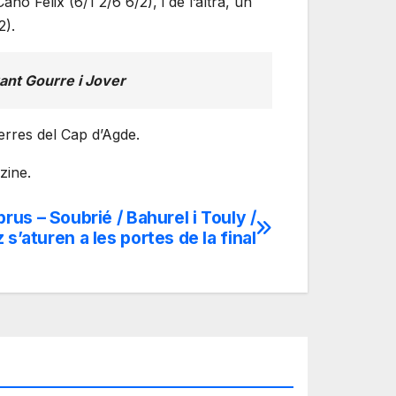
o Felix (6/1 2/6 6/2), i de l’altra, un
2).
ant Gourre i Jover
terres del Cap d’Agde.
zine.
prus – Soubrié / Bahurel i Touly /
s’aturen a les portes de la final