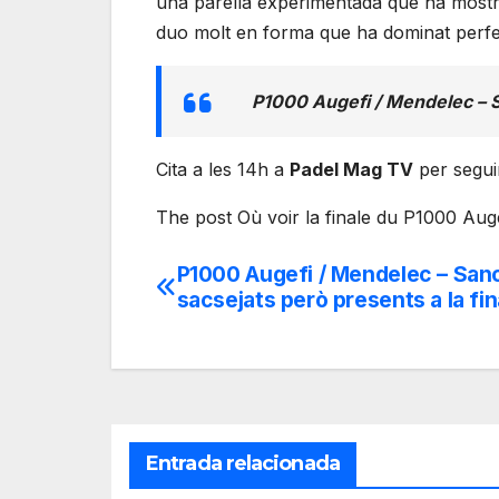
una parella experimentada que ha mostrat 
duo molt en forma que ha dominat perfec
P1000 Augefi / Mendelec – S
Cita a les 14h a
Padel Mag TV
per seguir
The post Où voir la finale du P1000 Aug
P1000 Augefi / Mendelec – Sanc
Navegación
sacsejats però presents a la fi
de
entradas
Entrada relacionada