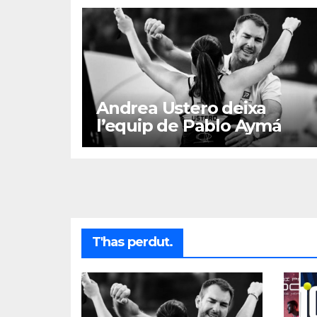
Andrea Ustero deixa
l’equip de Pablo Aymá
T'has perdut.