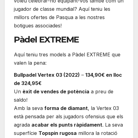
voleu celebrar-ho equipant-vos també com un
jugador de classe mundial? Aquí teniu les
millors ofertes de Pasqua a les nostres
botigues associades!
Pàdel EXTREME
Aquí teniu tres models a Pàdel EXTREME que
valen la pena:
Bullpadel Vertex 03 (2022)
–
134,90€ en lloc
de 324,95€
Un
èxit de vendes de potència
a preu de
saldo!
Amb la seva
forma de diamant
, la Vertex 03
està pensada per als jugadors ofensius que els
agrada
acabar els punts ràpidament
. La seva
superfície
Topspin rugosa
millora la rotació