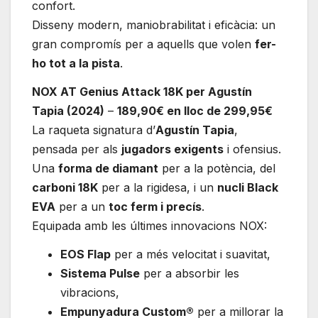
confort.
Disseny modern, maniobrabilitat i eficàcia: un
gran compromís per a aquells que volen
fer-
ho tot a la pista
.
NOX AT Genius Attack 18K per Agustín
Tapia (2024)
–
189,90€ en lloc de 299,95€
La raqueta signatura d’
Agustín Tapia
,
pensada per als
jugadors exigents
i ofensius.
Una
forma de diamant
per a la potència, del
carboni 18K
per a la rigidesa, i un
nucli Black
EVA
per a un
toc ferm i precís
.
Equipada amb les últimes innovacions NOX:
EOS Flap
per a més velocitat i suavitat,
Sistema Pulse
per a absorbir les
vibracions,
Empunyadura Custom®
per a millorar la