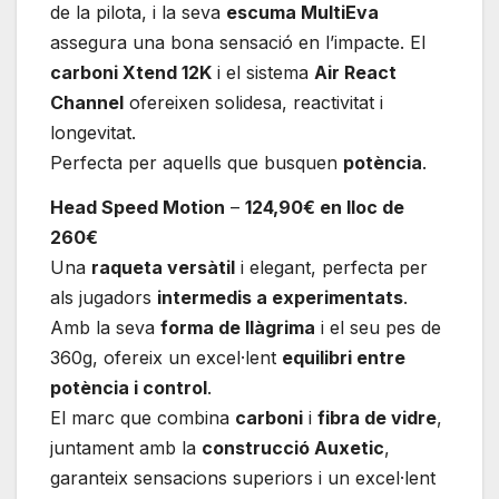
de la pilota, i la seva
escuma MultiEva
assegura una bona sensació en l’impacte. El
carboni Xtend 12K
i el sistema
Air React
Channel
ofereixen solidesa, reactivitat i
longevitat.
Perfecta per aquells que busquen
potència
.
Head Speed Motion
–
124,90€ en lloc de
260€
Una
raqueta versàtil
i elegant, perfecta per
als jugadors
intermedis a experimentats
.
Amb la seva
forma de llàgrima
i el seu pes de
360g, ofereix un excel·lent
equilibri entre
potència i control
.
El marc que combina
carboni
i
fibra de vidre
,
juntament amb la
construcció Auxetic
,
garanteix sensacions superiors i un excel·lent