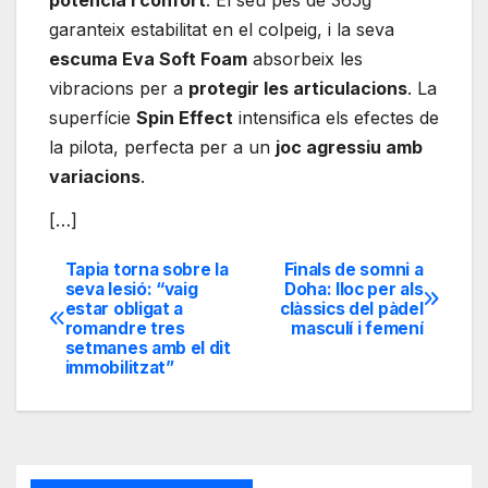
potència i confort
. El seu pes de 365g
garanteix estabilitat en el colpeig, i la seva
escuma Eva Soft Foam
absorbeix les
vibracions per a
protegir les articulacions
. La
superfície
Spin Effect
intensifica els efectes de
la pilota, perfecta per a un
joc agressiu amb
variacions
.
[…]
Tapia torna sobre la
Finals de somni a
Navegación
seva lesió: “vaig
Doha: lloc per als
estar obligat a
clàssics del pàdel
de
romandre tres
masculí i femení
setmanes amb el dit
entradas
immobilitzat”