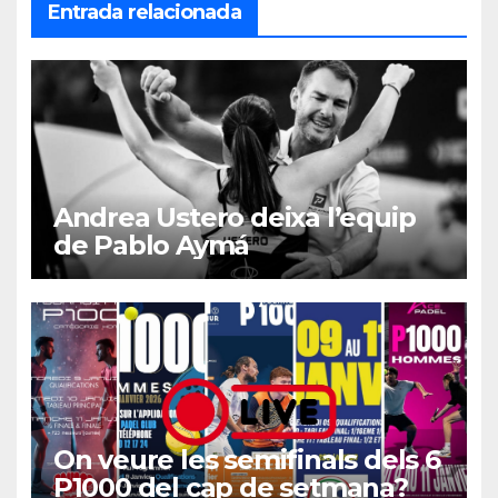
Entrada relacionada
Andrea Ustero deixa l’equip
de Pablo Aymá
On veure les semifinals dels 6
P1000 del cap de setmana?