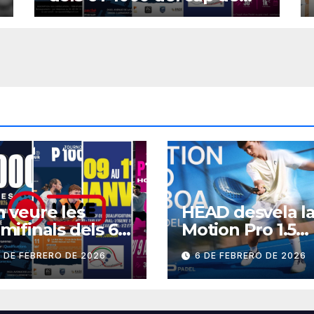
setmana?
 veure les
HEAD desvela l
mifinals dels 6
Motion Pro 1.5
000 del cap de
BOA
 DE FEBRERO DE 2026
6 DE FEBRERO DE 2026
etmana?