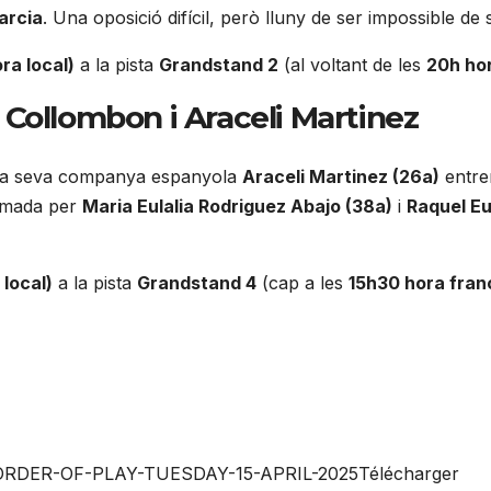
arcia
. Una oposició difícil, però lluny de ser impossible de 
ra local)
a la pista
Grandstand 2
(al voltant de les
20h ho
x Collombon i Araceli Martinez
la seva companya espanyola
Araceli Martinez (26a)
entre
ormada per
Maria Eulalia Rodriguez Abajo (38a)
i
Raquel Eu
 local)
a la pista
Grandstand 4
(cap a les
15h30 hora fra
ORDER-OF-PLAY-TUESDAY-15-APRIL-2025Télécharger