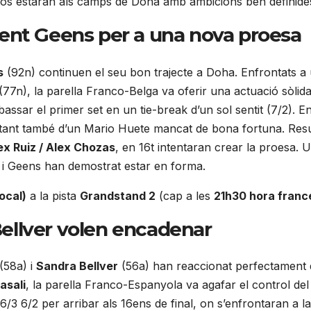
sos estaran als camps de Doha amb ambicions ben definide
ment Geens
per a una nova proesa
s
(92n) continuen el seu bon trajecte a Doha. Enfrontats a u
(77n), la parella Franco-Belga va oferir una actuació sòlida.
ssar el primer set en un tie-break d’un sol sentit (7/2). En 
ofitant també d’un Mario Huete mancat de bona fortuna. Resu
ex Ruiz / Alex Chozas
, en 16t intentaran crear la proesa.
 i Geens han demostrat estar en forma.
local)
a la pista
Grandstand 2
(cap a les
21h30 hora franc
Bellver volen encadenar
(58a) i
Sandra Bellver
(56a) han reaccionat perfectament d
asali
, la parella Franco-Espanyola va agafar el control del 
/3 6/2 per arribar als 16ens de final, on s’enfrontaran a l