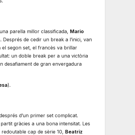
s.
na parella millor classificada,
Mario
 Després de cedir un break a l’inici, van
el segon set, el francès va brillar
ltat: un doble break per a una victòria
 Un desafiament de gran envergadura
esa
).
esprés d’un primer set complicat.
partit gràcies a una bona intensitat. Les
a redoutable cap de sèrie 10,
Beatriz