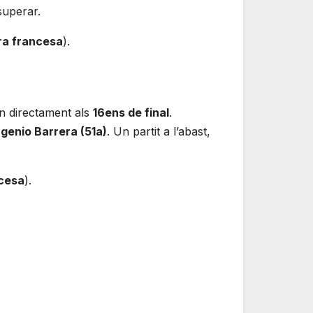
superar.
ra francesa
).
n directament als
16ens de final
.
genio Barrera (51a)
. Un partit a l’abast,
ncesa
).