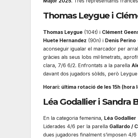
Major 2025
. Tres representants france
Thomas Leygue i Clé
Thomas Leygue
(104t) i
Clément Geen
Huete Hernandez
(90n) i
Denis Perino
aconseguir igualar el marcador per arraba
gràcies als seus lobs mil·limetrats, apr
clara, 7/6 6/2. Enfrontats a la parella
Al
davant dos jugadors sòlids, però Leygue
Horari: última rotació de les 15h (hora 
Léa Godallier i Sandra 
En la categoria femenina,
Léa Godallier
Liderades 4/6 per la parella
Gallardo / C
dues jugadores finalment s’imposen 4/6 6