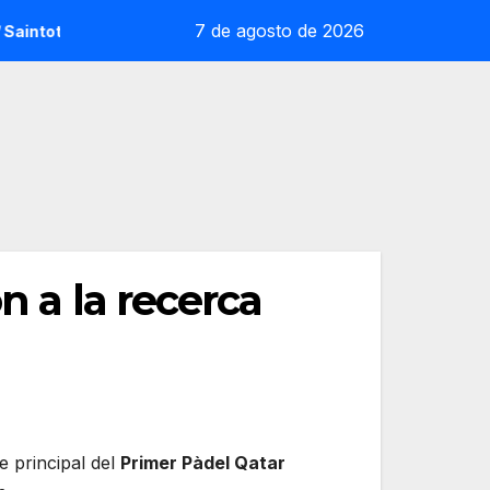
7 de agosto de 2026
t: la sorpresa reoliana que desafia la cap de sèrie 1
An
n a la recerca
e principal del
Primer Pàdel Qatar