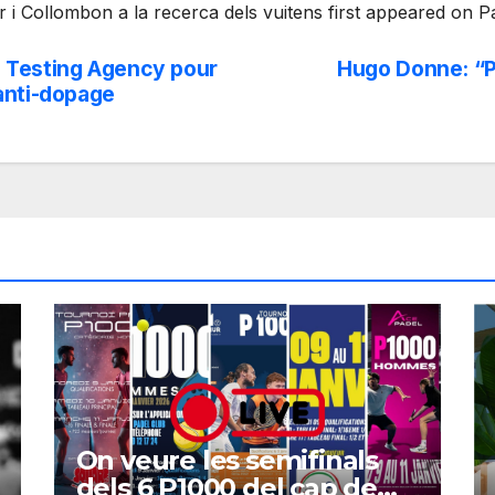
r i Collombon a la recerca dels vuitens first appeared on 
al Testing Agency pour
Hugo Donne: “P
anti-dopage
On veure les semifinals
dels 6 P1000 del cap de