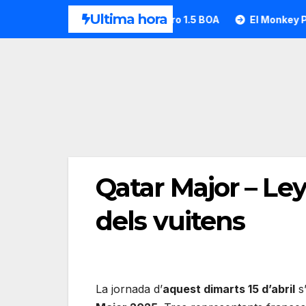
Saltar
Ultima hora
HEAD desvela la Motion Pro 1.5 BOA
El Monkey Padel a 
al
contenido
Qatar Major – Ley
dels vuitens
La jornada d’
aquest dimarts 15 d’abril
s’