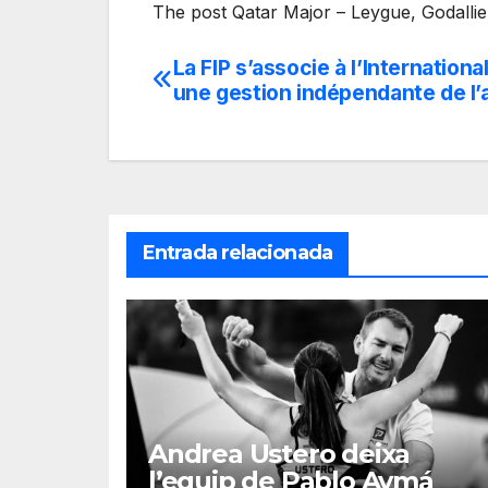
The post Qatar Major – Leygue, Godallie
La FIP s’associe à l’Internation
Navegación
une gestion indépendante de l’
de
entradas
Entrada relacionada
Andrea Ustero deixa
l’equip de Pablo Aymá