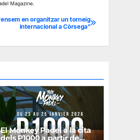
Padel Magazine.
ensem en organitzar un torneig
internacional a Còrsega”
El Monkey Padel a la cita
dels P1000 a partir de