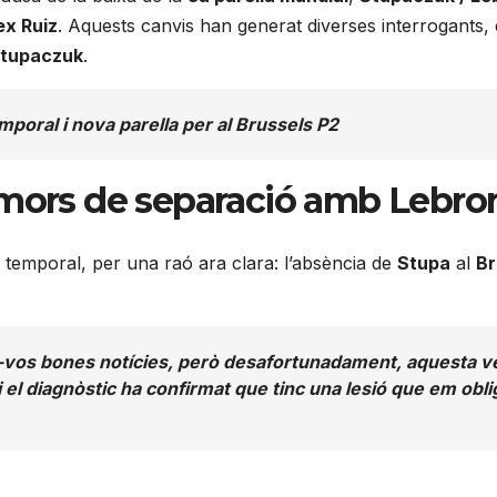
ex Ruiz
. Aquests canvis han generat diverses interrogants,
Stupaczuk
.
mporal i nova parella per al Brussels P2
 rumors de separació amb Lebro
temporal, per una raó ara clara: l’absència de
Stupa
al
Br
vos bones notícies, però desafortunadament, aquesta ve
l diagnòstic ha confirmat que tinc una lesió que em obliga