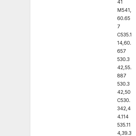
41
M541,
60.65
7
C535.1
14,60.
657
530.3
42,55.
887
530.3
42,50
C530.
342,4
4.114
535.11
4,39.3