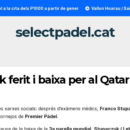
cita dels P1000 a partir de gener
Vallon Hoarau / Saintot: 
selectpadel.cat
ferit i baixa per al Qata
eves xarxes socials: després d’exàmens mèdics,
Franco Stup
 tornejos de
Premier Pàdel
.
causa de la baixa de la
3a parella mundial
,
Stupaczuk / Le