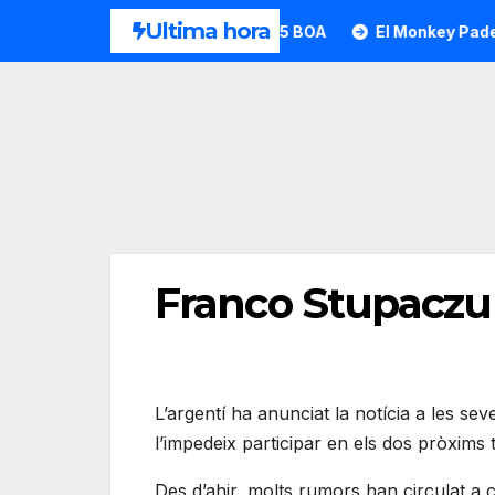
Saltar
Ultima hora
HEAD desvela la Motion Pro 1.5 BOA
El Monkey Padel a la 
al
contenido
Franco Stupaczuk 
L’argentí ha anunciat la notícia a les s
l’impedeix participar en els dos pròxims
Des d’ahir, molts rumors han circulat a 