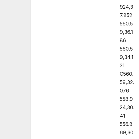
924,3
7.852
560.5
9,36.1
86
560.5
9,34.1
31
C560.
59,32.
076
558.9
24,30.
41
556.8
69,30.