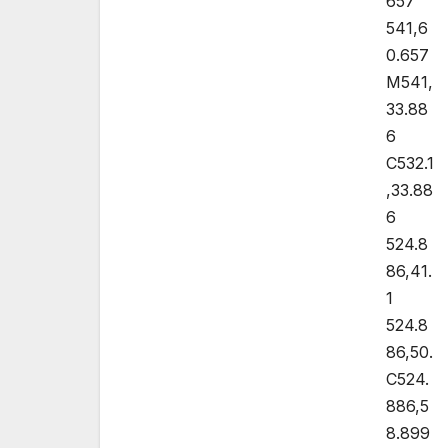
657
541,6
0.657
M541,
33.88
6
C532.1
,33.88
6
524.8
86,41.
1
524.8
86,50.
C524.
886,5
8.899