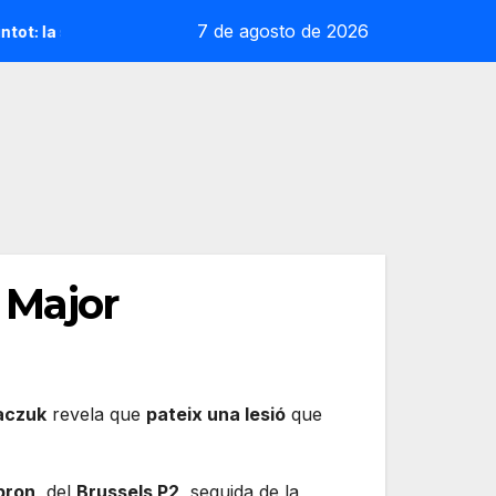
7 de agosto de 2026
la sorpresa reoliana que desafia la cap de sèrie 1
Andrea
r Major
aczuk
revela que
pateix una lesió
que
bron
, del
Brussels P2
, seguida de la