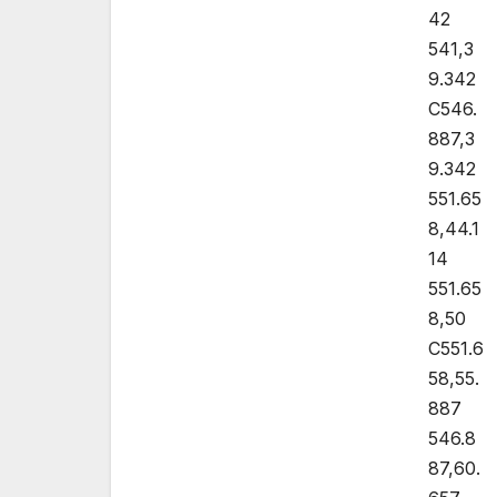
42
541,3
9.342
C546.
887,3
9.342
551.65
8,44.1
14
551.65
8,50
C551.6
58,55.
887
546.8
87,60.