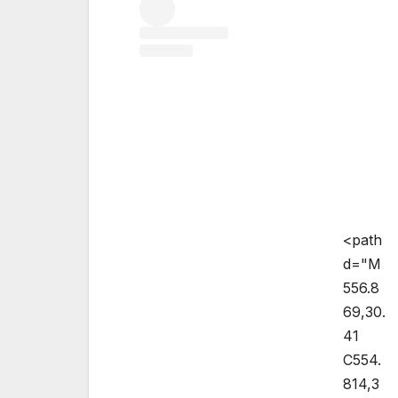
<path
d="M
556.8
69,30.
41
C554.
814,3