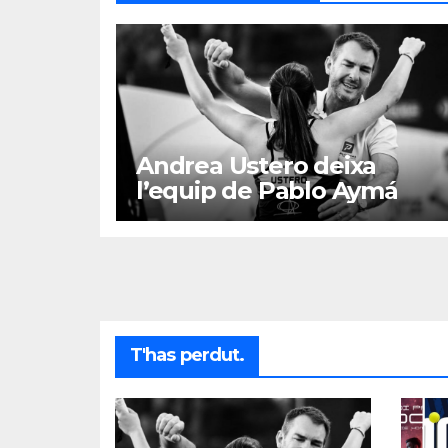
Andrea Ustero deixa
l’equip de Pablo Aymá
T'has perdut.