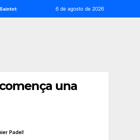
6 de agosto de 2026
t: la sorpresa reoliana que desafia la cap de sèrie 1
An
e comença una
ier Padel
!