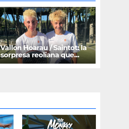
Vallon Hoarau / Saintot: la
sorpresa reoliana que
desafia la cap de sèrie 1