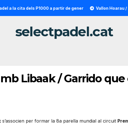
la cita dels P1000 a partir de gener
Vallon Hoarau / Sainto
selectpadel.cat
 amb Libaak / Garrido qu
k
s’associen per formar la 8a parella mundial al circuit
Prem