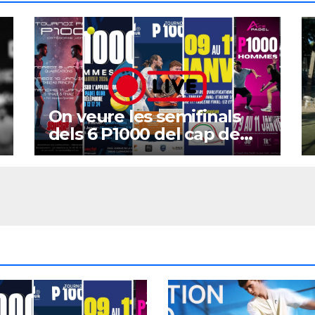
On veure les semifinals
dels 6 P1000 del cap de
setmana?