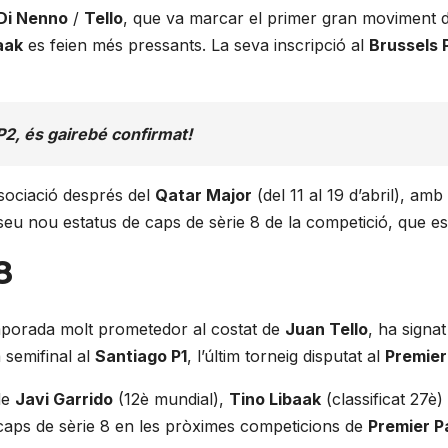
Di Nenno
/
Tello
, que va marcar el primer gran moviment 
aak
es feien més pressants. La seva inscripció al
Brussels 
 P2, és gairebé confirmat!
sociació després del
Qatar Major
(del 11 al 19 d’abril), am
 seu nou estatus de caps de sèrie 8 de la competició, que es 
8
temporada molt prometedor al costat de
Juan Tello
, ha signa
 semifinal al
Santiago P1
, l’últim torneig disputat al
Premier
de
Javi Garrido
(12è mundial),
Tino Libaak
(classificat 27è)
 caps de sèrie 8 en les pròximes competicions de
Premier P