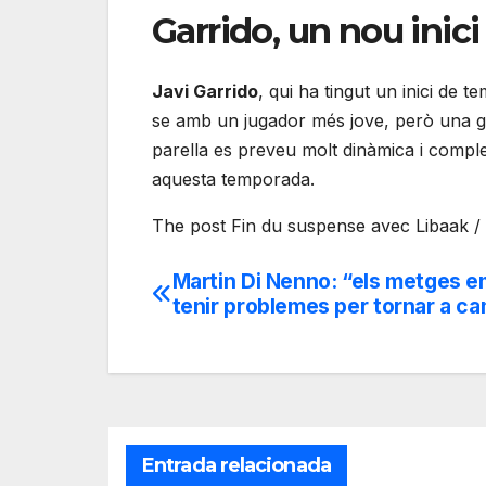
Garrido, un nou inici
Javi Garrido
, qui ha tingut un inici de 
se amb un jugador més jove, però una gr
parella es preveu molt dinàmica i comple
aquesta temporada.
The post Fin du suspense avec Libaak / 
Martin Di Nenno: “els metges e
Navegación
tenir problemes per tornar a ca
de
entradas
Entrada relacionada