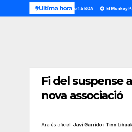
Saltar
Ultima hora
HEAD desvela la Motion Pro 1.5 BOA
El Monkey Padel a 
al
contenido
Fi del suspense
nova associació
Ara és oficial:
Javi Garrido
i
Tino Libaa