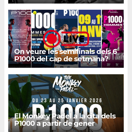
On veure les semifinals dels 6
P1000 del cap de setmana?
El Monkey Padel a la cita dels
P1000 a partir de gener