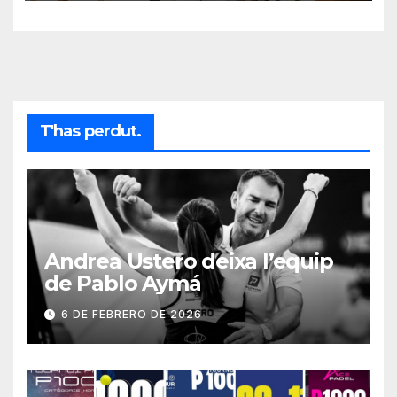
T'has perdut.
Andrea Ustero deixa l’equip
de Pablo Aymá
6 DE FEBRERO DE 2026