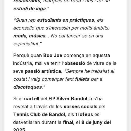
restaurants
, marques de roba i fins i tot un
estudi de ioga
.”
“Quan rep
estudiants en pràctiques
, els
aconsello que s’interessin per molts àmbits:
moda, música
… No cal tancar-se en una
especialitat.”
Perquè quan
Boo Joe
comença en aquesta
indústria, mai va tenir l’
obsessió
de viure de la
seva
passió artística
.
“Sempre he treballat al
costat i vaig començar fent
fullets
per a
discoteques
.”
Si el
cartell
del
FIP Silver Bandol
ja s’ha
revelat a través de les
xarxes socials
del
Tennis Club de Bandol
, els
trofeus
es
desvetllaran durant la
final
, el
8 de juny del
2025
.