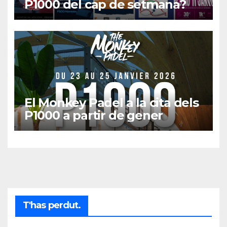
P1000 del cap de setmana?
El Monkey Padel a la cita dels
P1000 a partir de gener
T'has perdut.