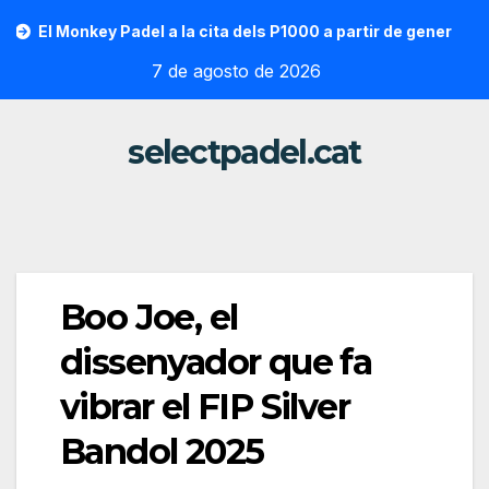
Saltar
l Monkey Padel a la cita dels P1000 a partir de gener
Vallo
al
7 de agosto de 2026
contenido
selectpadel.cat
Boo Joe, el
dissenyador que fa
vibrar el FIP Silver
Bandol 2025