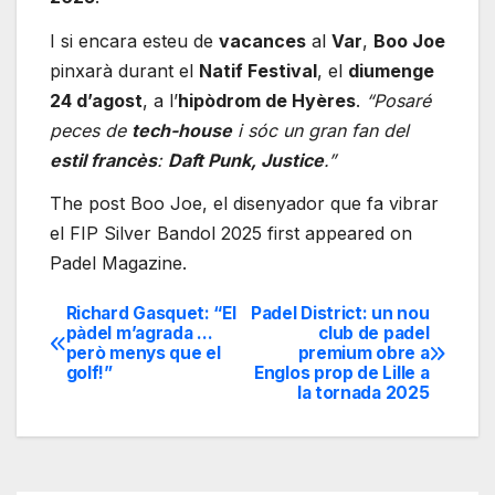
I si encara esteu de
vacances
al
Var
,
Boo Joe
pinxarà durant el
Natif Festival
, el
diumenge
24 d’agost
, a l’
hipòdrom de Hyères
.
“Posaré
peces de
tech-house
i sóc un gran fan del
estil francès
:
Daft Punk, Justice
.”
The post Boo Joe, el disenyador que fa vibrar
el FIP Silver Bandol 2025 first appeared on
Padel Magazine.
Richard Gasquet: “El
Padel District: un nou
Navegación
pàdel m’agrada …
club de padel
però menys que el
premium obre a
de
golf!”
Englos prop de Lille a
la tornada 2025
entradas