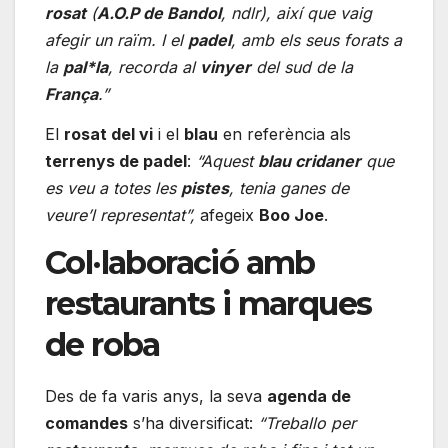
rosat
(
A.O.P de Bandol
, ndlr), així que vaig
afegir un raïm. I el
padel
, amb els seus forats a
la
pal*la
, recorda al
vinyer
del sud de la
França
.”
El
rosat del vi
i el
blau
en referència als
terrenys de padel
:
“Aquest
blau cridaner
que
es veu a totes les
pistes
, tenia ganes de
veure’l representat”,
afegeix
Boo Joe
.
Col·laboració amb
restaurants i marques
de roba
Des de fa varis anys, la seva
agenda de
comandes
s’ha diversificat:
“Treballo per