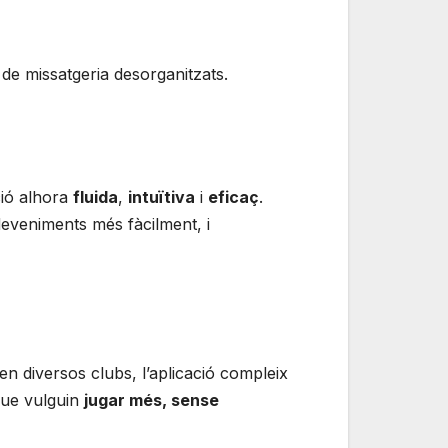
de missatgeria desorganitzats.
ció alhora
fluida
,
intuïtiva
i
eficaç
.
deveniments més fàcilment, i
 en diversos clubs, l’aplicació compleix
que vulguin
jugar més, sense