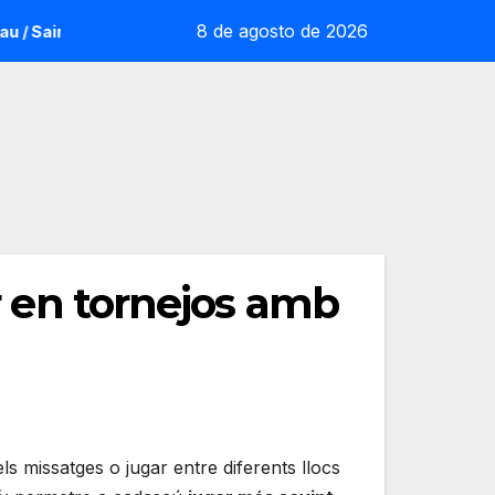
8 de agosto de 2026
intot: la sorpresa reoliana que desafia la cap de sèrie 1
ar en tornejos amb
els missatges o jugar entre diferents llocs