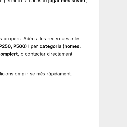
ió: permetre a cadascú
jugar més sovint,
s propers. Adéu a les recerques a les
, P250, P500)
i per
categoria (homes,
eomplert
, o contactar directament
icions omplir-se més ràpidament.