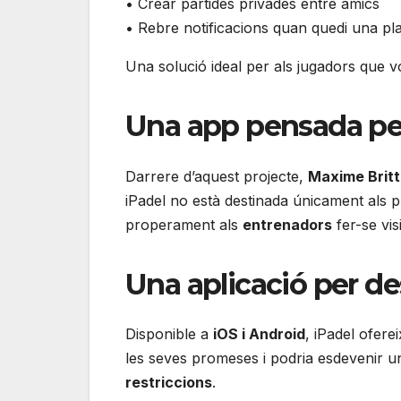
• Crear partides privades entre amics
• Rebre notificacions quan quedi una pla
Una solució ideal per als jugadors que v
Una app pensada per 
Darrere d’aquest projecte,
Maxime Brit
iPadel no està destinada únicament als 
properament als
entrenadors
fer-se vi
Una aplicació per de
Disponible a
iOS i Android
, iPadel ofere
les seves promeses i podria esdevenir 
restriccions
.