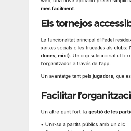
web, una nova aplicació pretén simplific
més fàcilment
.
Els tornejos accessi
La funcionalitat principal d’iPadel residei
xarxes socials o les trucades als clubs: l
dones, mixt)
. Un cop seleccionat el torn
l’organitzador a través de l’app.
Un avantatge tant pels
jugadors
, que e
Facilitar l’organitzac
Un altre punt fort: la
gestió de les part
• Unir-se a partits públics amb un clic