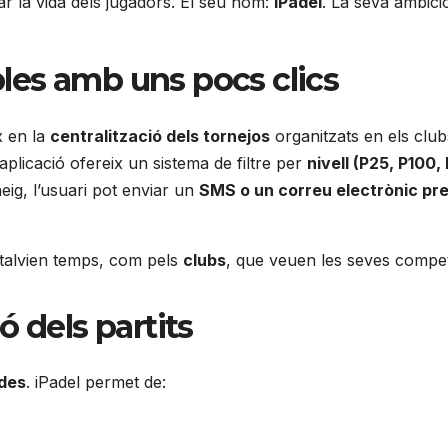
ar la vida dels jugadors. El seu nom:
iPadel
. La seva ambic
bles amb uns pocs clics
x en la
centralització dels tornejos
organitzats en els club
’aplicació ofereix un sistema de filtre per
nivell (P25, P100
eig, l’usuari pot enviar un
SMS o un correu electrònic pr
stalvien temps, com pels
clubs
, que veuen les seves compet
ió dels partits
ides
. iPadel permet de: