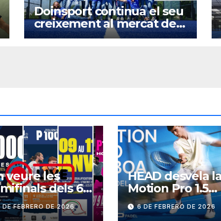
Doinsport continua el seu
creixement al mercat dels
clubs esportius
 veure les
HEAD desvela l
mifinals dels 6
Motion Pro 1.5
000 del cap de
BOA
 DE FEBRERO DE 2026
6 DE FEBRERO DE 2026
etmana?