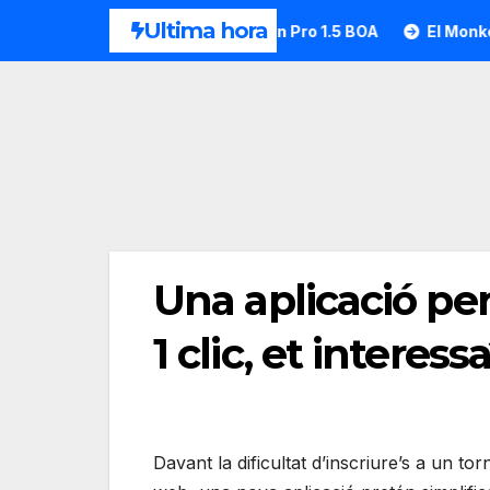
Saltar
Ultima hora
?
HEAD desvela la Motion Pro 1.5 BOA
El Monkey Pade
al
contenido
Una aplicació per
1 clic, et interess
Davant la dificultat d’inscriure’s a un to