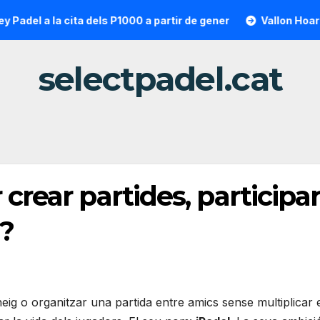
l a la cita dels P1000 a partir de gener
Vallon Hoarau / Sa
selectpadel.cat
 crear partides, particip
a?
rneig o organitzar una partida entre amics sense multiplicar 