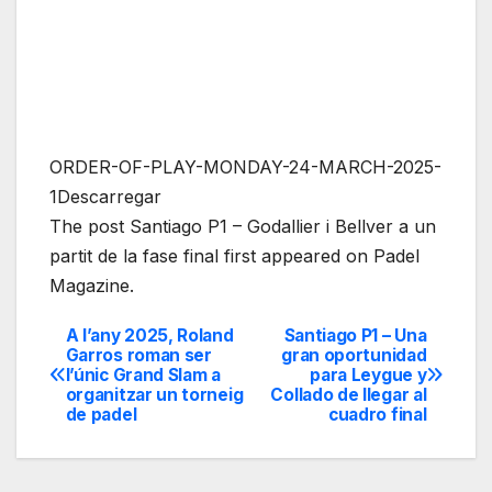
ORDER-OF-PLAY-MONDAY-24-MARCH-2025-
1Descarregar
The post Santiago P1 – Godallier i Bellver a un
partit de la fase final first appeared on Padel
Magazine.
A l’any 2025, Roland
Santiago P1 – Una
Navegación
Garros roman ser
gran oportunidad
l’únic Grand Slam a
para Leygue y
de
organitzar un torneig
Collado de llegar al
de padel
cuadro final
entradas