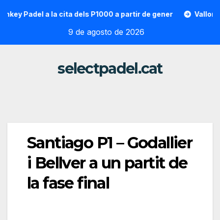
Saltar
 Padel a la cita dels P1000 a partir de gener
Vallon Hoarau
al
9 de agosto de 2026
contenido
selectpadel.cat
Santiago P1 – Godallier
i Bellver a un partit de
la fase final