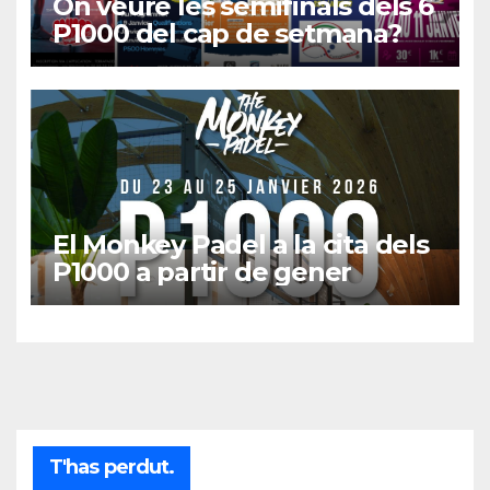
On veure les semifinals dels 6
P1000 del cap de setmana?
El Monkey Padel a la cita dels
P1000 a partir de gener
T'has perdut.