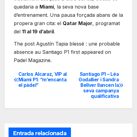
quedaria a
Miami
, la seva nova base
d’entrenament. Una pausa forçada abans de la
propera gran cita: el
Qatar Major
, programat
del
11 al 19 d’abril
.
The post Agustín Tapia blessé : une probable
absence au Santiago P1 first appeared on
Padel Magazine.
Carlos Alcaraz, VIP al
Santiago P1 – Léa
Navegación
Miami P1: “m’encanta
Godallier i Sandra
el pàdel”
Bellver llancen la
de
seva campanya
qualificativa
entradas
Entrada relacionada