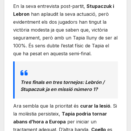
En la seva entrevista post-partit,
Stupaczuk i
Lebron
han aplaudit la seva actuació, però
evidentment els dos jugadors han tingut la
victòria modesta ja que saben que, victòria
segurament, però amb un Tapia lluny de ser al
100%. És sens dubte l’estat físic de Tapia el
que ha pesat en aquesta semi-final.
Tres finals en tres tornejos: Lebrón /
Stupaczuk ja en missió número 1?
Ara sembla que la prioritat és
curar la lesió
. Si
la molèstia persisteix,
Tapia podria tornar
abans d’hora a Europa
per iniciar un
tractament adequat. D’altra banda,
Coello
es