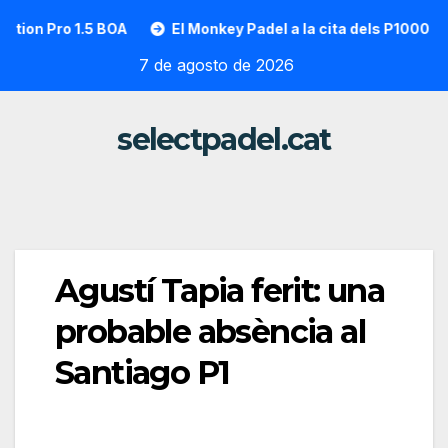
Saltar
Pro 1.5 BOA
El Monkey Padel a la cita dels P1000 a partir
al
7 de agosto de 2026
contenido
selectpadel.cat
Agustí Tapia ferit: una
probable absència al
Santiago P1