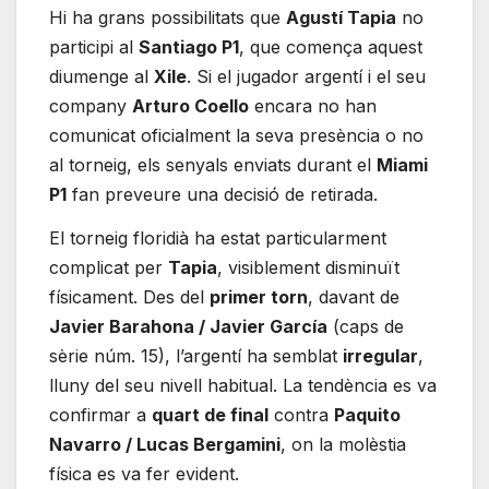
Hi ha grans possibilitats que
Agustí Tapia
no
participi al
Santiago P1
, que comença aquest
diumenge al
Xile
. Si el jugador argentí i el seu
company
Arturo Coello
encara no han
comunicat oficialment la seva presència o no
al torneig, els senyals enviats durant el
Miami
P1
fan preveure una decisió de retirada.
El torneig floridià ha estat particularment
complicat per
Tapia
, visiblement disminuït
físicament. Des del
primer torn
, davant de
Javier Barahona / Javier García
(caps de
sèrie núm. 15), l’argentí ha semblat
irregular
,
lluny del seu nivell habitual. La tendència es va
confirmar a
quart de final
contra
Paquito
Navarro / Lucas Bergamini
, on la molèstia
física es va fer evident.