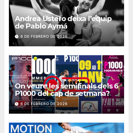
Andrea Ustero deixa l’equip
de Pablo Aymá
6 DE FEBRERO DE 2026
On veure les semifinals dels 6
P1000 del cap de setmana?
6 DE FEBRERO DE 2026