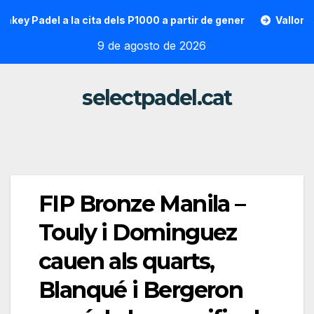
Saltar
Padel a la cita dels P1000 a partir de gener
Vallon Hoarau 
al
9 de agosto de 2026
contenido
selectpadel.cat
FIP Bronze Manila –
Touly i Dominguez
cauen als quarts,
Blanqué i Bergeron