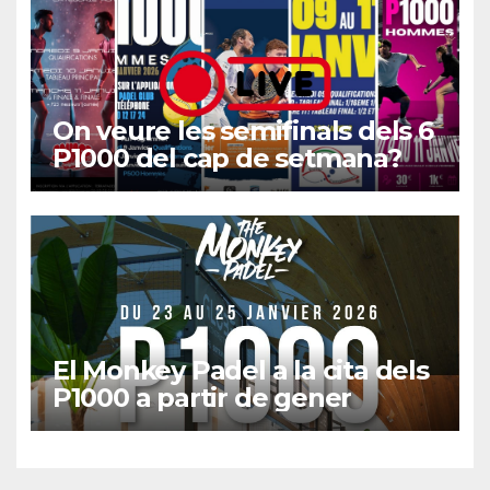
On veure les semifinals dels 6
P1000 del cap de setmana?
El Monkey Padel a la cita dels
P1000 a partir de gener