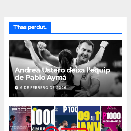
T'has perdut.
Andrea Ustero deixa l’equip
de Pablo Aymá
6 DE FEBRERO DE 2026