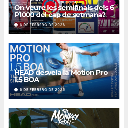
On veure les semifinals dels 6
P1000 del cap de setmana?
6 DE FEBRERO DE 2026
HEAD desvela la Motion Pro
1.5 BOA
6 DE FEBRERO DE 2026