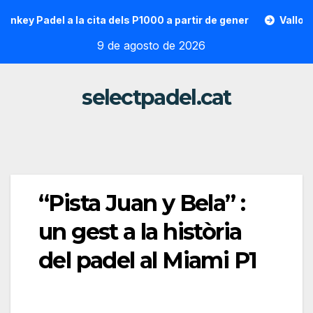
Saltar
 Padel a la cita dels P1000 a partir de gener
Vallon Hoarau
al
9 de agosto de 2026
contenido
selectpadel.cat
“Pista Juan y Bela” :
un gest a la història
del padel al Miami P1