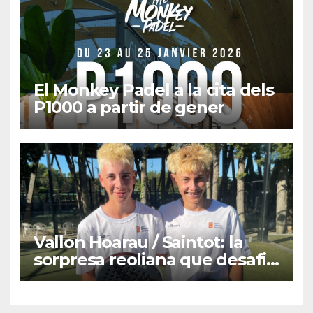
El Monkey Padel a la cita dels
P1000 a partir de gener
Vallon Hoarau / Saintot: la
sorpresa reoliana que desafia
la cap de sèrie 1