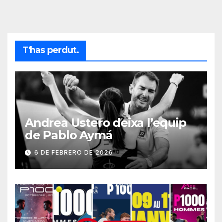
T'has perdut.
Andrea Ustero deixa l’equip
de Pablo Aymá
6 DE FEBRERO DE 2026