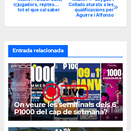
Navegación
jugadors, reptes…
Collado aturats a les
tot el que cal saber
qualificacions per
de
Aguirre i Alfonso
entradas
Entrada relacionada
On veure les semifinals dels 6
P1000 del cap de setmana?