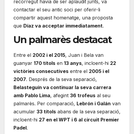
recorregut havia de ser aplaudit junts, va
contactar el seu antic soci per oferir-li
compartir aquest homenatge, una proposta
que
Díaz va acceptar immediatament
.
Un palmarès destacat
Entre el
2002 i el 2015
, Juan i Bela van
guanyar
170 títols
en
13 anys
, incloent-hi
22
victòries consecutives
entre el
2005 i el
2007
. Després de la seva separació,
Belasteguín va continuar la seva carrera
amb Pablo Lima
, afegint
36 trofeus
al seu
palmarès. Per comparació,
Lebrón i Galán
van
acumular
33 títols
abans de la seva separació,
incloent-hi
27 en el WPT i 6 al circuit Premier
Padel
.