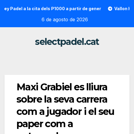
Saltar
el a la cita dels P1000 a partir de gener
Vallon Hoarau / 
al
6 de agosto de 2026
contenido
selectpadel.cat
Maxi Grabiel es lliura
sobre la seva carrera
com a jugador i el seu
paper com a