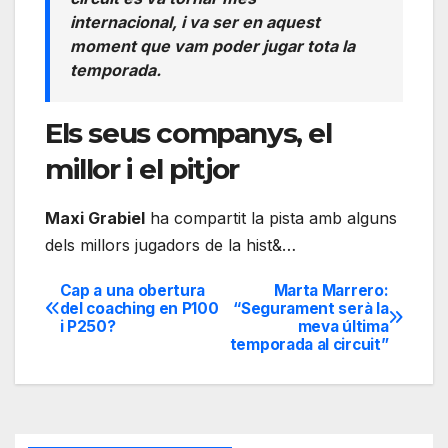
internacional, i va ser en aquest
moment que vam poder jugar tota la
temporada.
Els seus companys, el
millor i el pitjor
Maxi Grabiel
ha compartit la pista amb alguns
dels millors jugadors de la hist&…
Cap a una obertura
Marta Marrero:
Navegación
del coaching en P100
“Segurament serà la
i P250?
meva última
de
temporada al circuit”
entradas