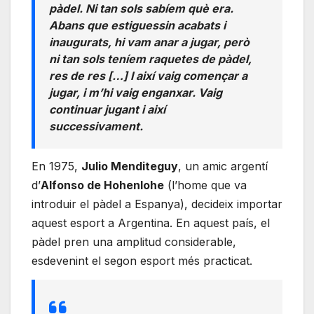
pàdel. Ni tan sols sabíem què era.
Abans que estiguessin acabats i
inaugurats, hi vam anar a jugar, però
ni tan sols teníem raquetes de pàdel,
res de res […] I així vaig començar a
jugar, i m’hi vaig enganxar. Vaig
continuar jugant i així
successivament.
En 1975,
Julio Menditeguy
, un amic argentí
d’
Alfonso de Hohenlohe
(l’home que va
introduir el pàdel a Espanya), decideix importar
aquest esport a Argentina. En aquest país, el
pàdel pren una amplitud considerable,
esdevenint el segon esport més practicat.