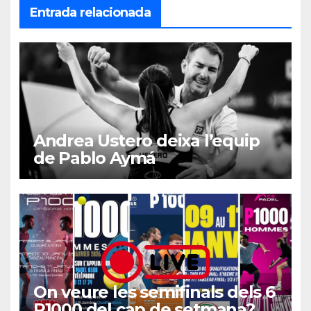
Entrada relacionada
Andrea Ustero deixa l’equip
de Pablo Aymá
On veure les semifinals dels 6
P1000 del cap de setmana?