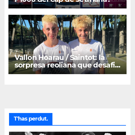
Vallon Hoarau / Saintot: la
sorpresa reoliana que desafia
la cap de sèrie 1
T'has perdut.