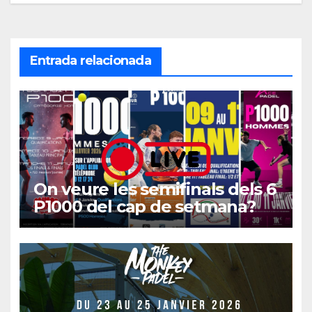
entradas
Entrada relacionada
On veure les semifinals dels 6
P1000 del cap de setmana?