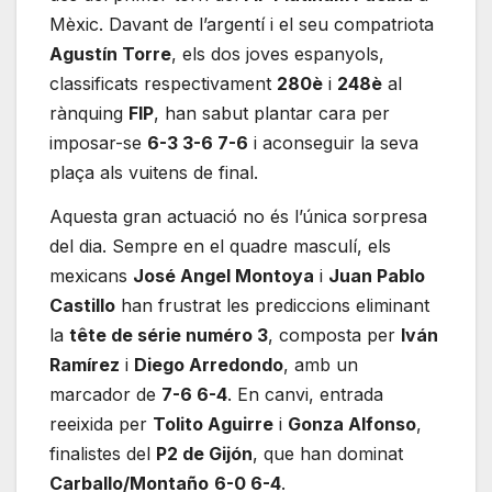
Mèxic. Davant de l’argentí i el seu compatriota
Agustín Torre
, els dos joves espanyols,
classificats respectivament
280è
i
248è
al
rànquing
FIP
, han sabut plantar cara per
imposar-se
6-3 3-6 7-6
i aconseguir la seva
plaça als vuitens de final.
Aquesta gran actuació no és l’única sorpresa
del dia. Sempre en el quadre masculí, els
mexicans
José Angel Montoya
i
Juan Pablo
Castillo
han frustrat les prediccions eliminant
la
tête de série numéro 3
, composta per
Iván
Ramírez
i
Diego Arredondo
, amb un
marcador de
7-6 6-4
. En canvi, entrada
reeixida per
Tolito Aguirre
i
Gonza Alfonso
,
finalistes del
P2 de Gijón
, que han dominat
Carballo/Montaño
6-0 6-4
.