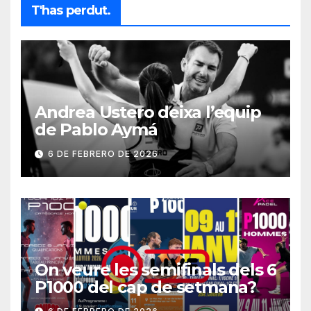
T'has perdut.
Andrea Ustero deixa l’equip
de Pablo Aymá
6 DE FEBRERO DE 2026
On veure les semifinals dels 6
P1000 del cap de setmana?