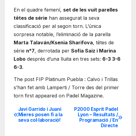
En el quadre femení,
set de les vuit parelles
têtes de série
han assegurat la seva
classificació per al segon torn. L’única
sorpresa notable, l’eliminació de la parella
Marta Talaván/Ksenia Sharifova
, têtes de
série
n°7
, derrotada per
Sofía Saiz i Marina
Lobo
després d’una lluita en tres sets:
6-3 3-6
6-3
.
The post FIP Platinum Puebla : Calvo i Trillas
s’han fet amb Lamperti / Torre des del primer
torn first appeared on Padel Magazine.
Javi Garrido i Juani
P2000 Esprit Padel
Navegación
Mieres posen fi a la
Lyon – Resultats /
seva col·laboració!
Programació / En
de
Directe