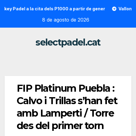
Saltar
adel a la cita dels P1000 a partir de gener
Vallon Hoarau /
al
8 de agosto de 2026
contenido
selectpadel.cat
FIP Platinum Puebla :
Calvo i Trillas s’han fet
amb Lamperti / Torre
des del primer torn