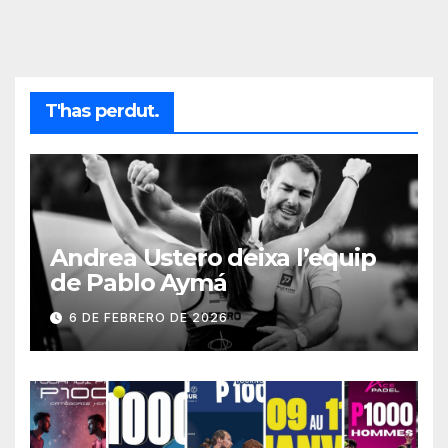
T'has perdut.
Andrea Ustero deixa l’equip
de Pablo Aymá
6 DE FEBRERO DE 2026