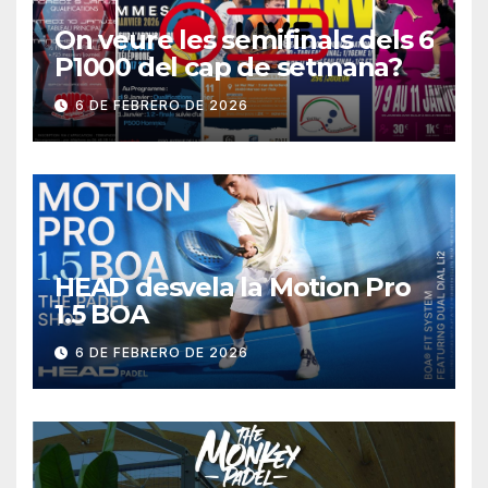
On veure les semifinals dels 6
P1000 del cap de setmana?
6 DE FEBRERO DE 2026
HEAD desvela la Motion Pro
1.5 BOA
6 DE FEBRERO DE 2026