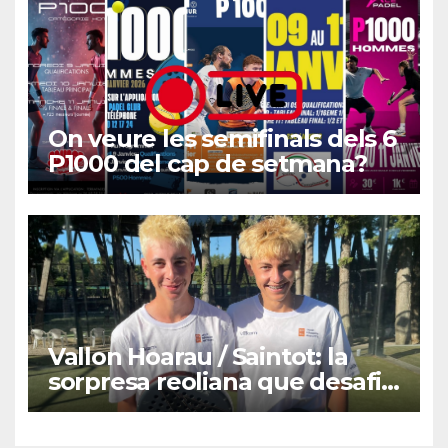
On veure les semifinals dels 6
P1000 del cap de setmana?
Vallon Hoarau / Saintot: la
sorpresa reoliana que desafia
la cap de sèrie 1