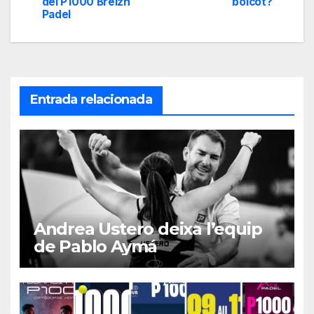
del P1000 Breizh
boicot?
de
Padel
entradas
Entrada relacionada
Andrea Ustero deixa l’equip
de Pablo Aymá