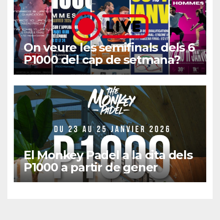
On veure les semifinals dels 6
P1000 del cap de setmana?
El Monkey Padel a la cita dels
P1000 a partir de gener