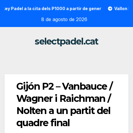
Saltar
del a la cita dels P1000 a partir de gener
Vallon Hoarau / 
al
8 de agosto de 2026
contenido
selectpadel.cat
Gijón P2 – Vanbauce /
Wagner i Raichman /
Nolten a un partit del
quadre final