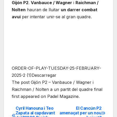
Gijón P2
.
Vanbauce / Wagner
i
Raichman /
Nolten
hauran de lluitar
un darrer combat
avui
per intentar unir-se al gran quadre.
ORDER-OF-PLAY-TUESDAY-25-FEBRUARY-
2025-2 (1)Descarregar
The post Gijón P2 – Vanbauce / Wagner i
Raichman / Nolten a un partit del quadre final
first appeared on Padel Magazine.
Cyril Hanouna i Teo
El Cancún P2
Navegación
Zapata al capdavant
amenaçat per un nou