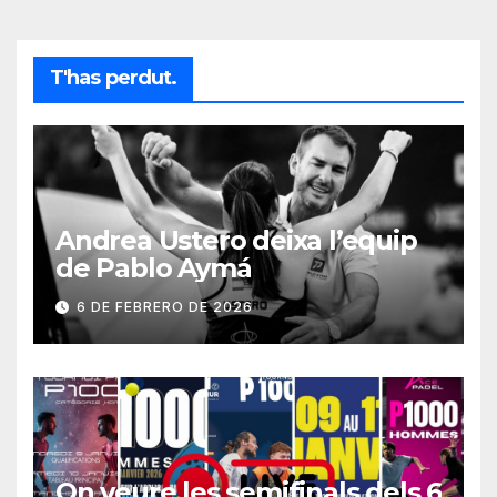
T'has perdut.
Andrea Ustero deixa l’equip
de Pablo Aymá
6 DE FEBRERO DE 2026
On veure les semifinals dels 6