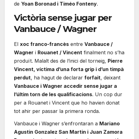
de
Yoan Boronad i Timéo Fonteny
.
Victòria sense jugar per
Vanbauce / Wagner
El
xoc franco-francès
entre
Vanbauce /
Wagner
i
Rouanet / Vincent
finalment no s’ha
produït. Malalt des de l’inici del torneig,
Pierre
Vincent, víctima d’una forta grip i d’un timpà
perdut
, ha hagut de declarar
forfait
, deixant
Vanbauce i Wagner accedir sense jugar a
l’últim torn de les qualificacions
. Un cop dur
per a Rouanet i Vincent que ho havien donat
tot ahir per passar la primera ronda.
Vanbauce i Wagner s’enfrontaran a
Mariano
Agustin Gonzalez San Martin i Juan Zamora