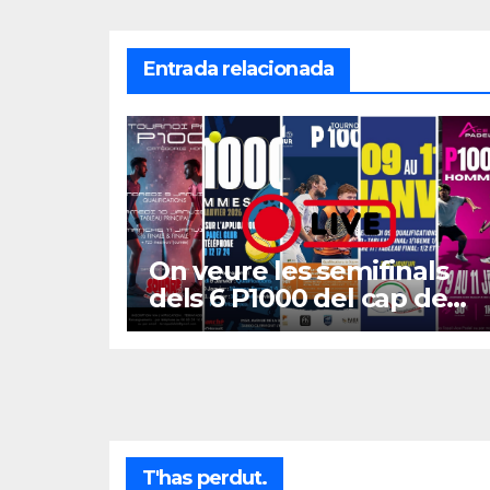
Entrada relacionada
On veure les semifinals
dels 6 P1000 del cap de
setmana?
T'has perdut.