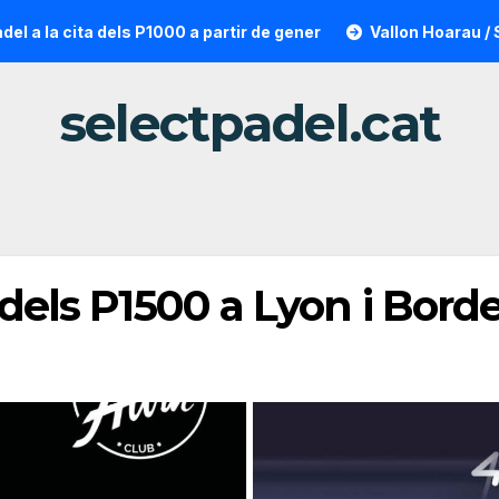
 cita dels P1000 a partir de gener
Vallon Hoarau / Saintot:
selectpadel.cat
 dels P1500 a Lyon i Bord