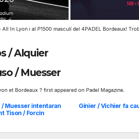
All In Lyon i al P1500 masculí del 4PADEL Bordeaux! Troba 
os / Alquier
uso / Muesser
Lyon et Bordeaux ? first appeared on Padel Magazine.
 / Muesser intentaran
Ginier / Vichier fa ca
nt Tison / Forcin