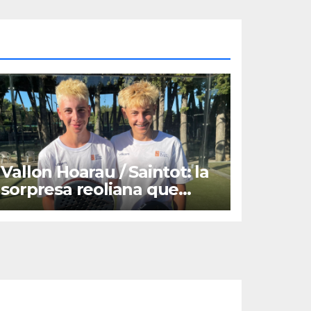
Vallon Hoarau / Saintot: la
sorpresa reoliana que
desafia la cap de sèrie 1